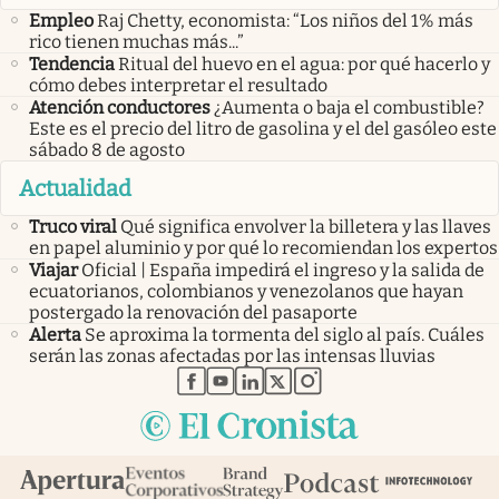
Empleo
Raj Chetty, economista: “Los niños del 1% más
rico tienen muchas más...”
Tendencia
Ritual del huevo en el agua: por qué hacerlo y
cómo debes interpretar el resultado
Atención conductores
¿Aumenta o baja el combustible?
Este es el precio del litro de gasolina y el del gasóleo este
sábado 8 de agosto
Actualidad
Truco viral
Qué significa envolver la billetera y las llaves
en papel aluminio y por qué lo recomiendan los expertos
Viajar
Oficial | España impedirá el ingreso y la salida de
ecuatorianos, colombianos y venezolanos que hayan
postergado la renovación del pasaporte
Alerta
Se aproxima la tormenta del siglo al país. Cuáles
serán las zonas afectadas por las intensas lluvias
abre en nueva pestaña
abre en nueva pestaña
abre en nueva pestaña
abre en nueva pestaña
abre en nueva pestaña