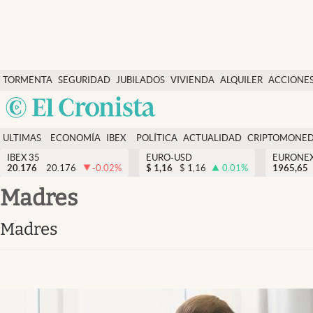
Últimas Noticias
TORMENTA
SEGURIDAD
JUBILADOS
VIVIENDA
ALQUILER
ACCIONE
Economía y finanzas
SOCIAL
Argentina
Política
España
Actualidad
ULTIMAS
ECONOMÍA
IBEX
POLÍTICA
ACTUALIDAD
CRIPTOMONE
México
NOTICIAS
Y
Y
IBEX 35
EURO-USD
EURONE
Criptomonedas
20.176
20.176
-0.02
%
$
1,16
$
1,16
0.01
%
USA
1965,65
FINANZAS
EURO
Colombia
Madres
España
Uruguay
Madres