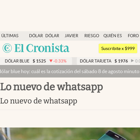
Últimas noticias
ÚLTIMAS
DÓLAR
DÓLAR
JAVIER
RIESGO
QUIÉN ES
FORO
Dólar
NOTICIAS
BLUE
MILEI
PAÍS
QUIÉN
Argentina
Members
Suscribite x $999
España
Economía y Política
 BLUE
$
1525
-0.33
%
DÓLAR TARJETA
$
1976
0.00
%
México
e hoy: cuál es la cotización del sábado 8 de agosto minuto a minut
Finanzas y Mercados
USA
lo nuevo de whatsapp
Mercados Online
Colombia
Uruguay
Negocios
lo nuevo de whatsapp
Columnistas
Otras secciones
Apertura