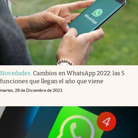
Infotechnology
Clase
Clima
Mundial 2026
Eventos Corporativos
El Cronista Studio
Novedades
.
Cambios en WhatsApp 2022: las 5
Mediakit
funciones que llegan el año que viene
abre en nueva pestaña
Argentina
martes, 28 de Diciembre de 2021