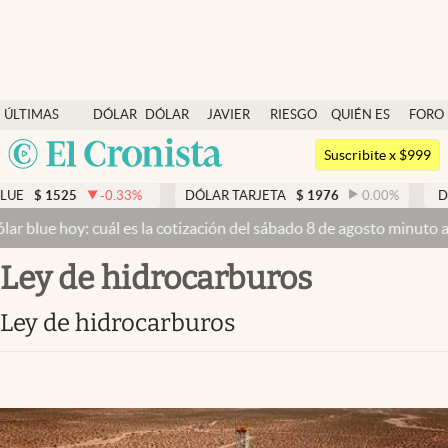
Últimas noticias
ÚLTIMAS
DÓLAR
DÓLAR
JAVIER
RIESGO
QUIÉN ES
FORO
Dólar
NOTICIAS
BLUE
MILEI
PAÍS
QUIÉN
Argentina
Members
Suscribite x $999
España
Economía y Política
5
-0.33
%
DÓLAR TARJETA
$
1976
0.00
%
DÓLAR MEP
México
y: cuál es la cotización del sábado 8 de agosto minuto a minuto
Dól
Finanzas y Mercados
USA
Ley de hidrocarburos
Mercados Online
Colombia
Uruguay
Negocios
Ley de hidrocarburos
Columnistas
Otras secciones
Apertura