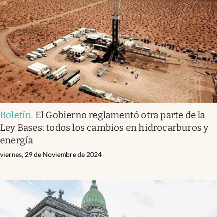
Infotechnology
Clase
Clima
Mundial 2026
Eventos Corporativos
El Cronista Studio
Boletín
.
El Gobierno reglamentó otra parte de la
Mediakit
Ley Bases: todos los cambios en hidrocarburos y
abre en nueva pestaña
energía
Argentina
viernes, 29 de Noviembre de 2024