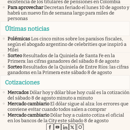
existencia de los titulares de pensiones en Colombia
Para aprovechar
Decretan feriado el lunes 10 de agosto y
habrá un nuevo fin de semana largo para miles de
personas
Últimas noticias
Polémicas
Los cinco mitos sobre los paraísos fiscales,
según el abogado argentino de celebrities que inspiró a
Milei
Sorteo
Resultados de la Quiniela de Santa Fe en la
Primera: las cifras ganadores del sábado 8 de agosto
Sorteo
Resultados de la Quiniela de Entre Ríos: las cifras
ganadoras en la Primera este sábado 8 de agosto
Cotizaciones
Mercados
Dólar hoy y dólar blue hoy: cuál es la cotización
del sábado 8 de agosto minuto a minuto
Mercado cambiario
El dólar sigue al alza: los errores que
conviene evitar cuando todos salen a comprar
Mercado cambiario
Dólar hoy: a cuánto cotiza el oficial
en los bancos de la City este sábado 8 de agosto
abre en nueva pestaña
abre en nueva pestaña
abre en nueva pestaña
abre en nueva pestaña
abre en nueva pestaña