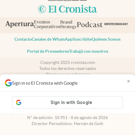
Contacto
Canales de WhatsApp
Suscribite
Quiénes Somos
Portal de Proveedores
Trabajá con nosotros
Copyright 2025 cronista.com
Todos los derechos reservados
Términos y condiciones
×
Privacidad
Sign in to El Cronista with Google
Consentimiento
Tel:
+54 11 7078-3270
cronista.com
es propiedad de El Cronista Comercial S.A Registro de
propiedad intelectual: 56576959
N° de edición: 10.951 - 8 de agosto de 2026
Director Periodístico: Hernán de Goñi