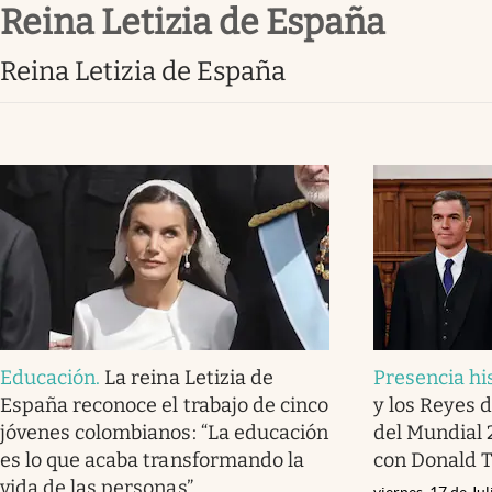
Reina Letizia de España
Infotechnology
Clase
Reina Letizia de España
Clima
Mundial 2026
Eventos Corporativos
El Cronista Studio
Mediakit
abre en nueva pestaña
Educación
.
La reina Letizia de
Presencia hi
España reconoce el trabajo de cinco
y los Reyes d
jóvenes colombianos: “La educación
del Mundial 
es lo que acaba transformando la
con Donald 
vida de las personas”
viernes, 17 de Ju