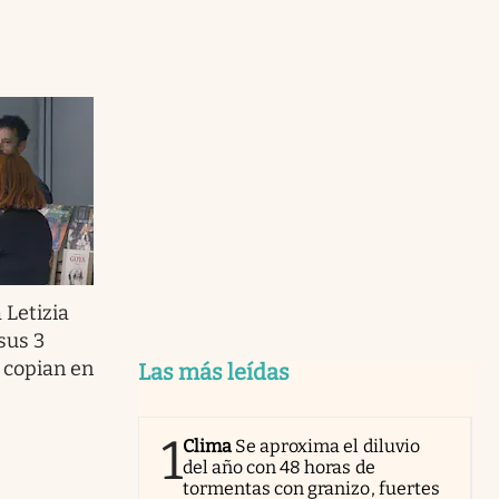
 Letizia
sus 3
e copian en
Las más leídas
1
Clima
Se aproxima el diluvio
del año con 48 horas de
tormentas con granizo, fuertes