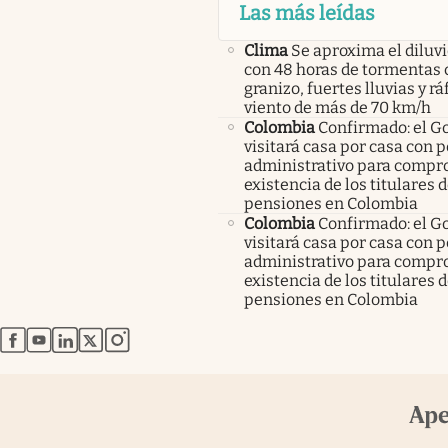
Las más leídas
Clima
Se aproxima el diluvi
con 48 horas de tormentas 
granizo, fuertes lluvias y r
viento de más de 70 km/h
Colombia
Confirmado: el G
visitará casa por casa con 
administrativo para compro
existencia de los titulares 
pensiones en Colombia
Colombia
Confirmado: el G
visitará casa por casa con 
administrativo para compro
existencia de los titulares 
pensiones en Colombia
abre en nueva pestaña
abre en nueva pestaña
abre en nueva pestaña
abre en nueva pestaña
abre en nueva pestaña