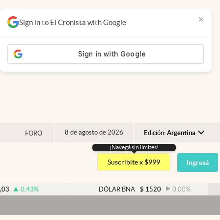
×
Sign in to El Cronista with Google
8 de agosto de 2026
Edición:
Argentina
FORO
¡Navegá sin limites!
Argentina
Suscribite x $999
Ingresá
España
México
0.43
%
DÓLAR BNA
$
1520
0.00
%
USA
Colombia