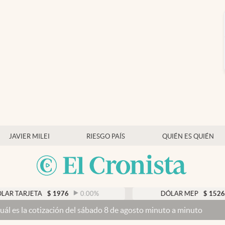
JAVIER MILEI
RIESGO PAÍS
QUIÉN ES QUIÉN
ARJETA
$
1976
0.00
%
DÓLAR MEP
$
1526,03
a cotización del sábado 8 de agosto minuto a minuto