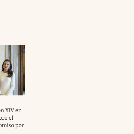
Uruguay
e
ón XIV en
bre el
romiso por