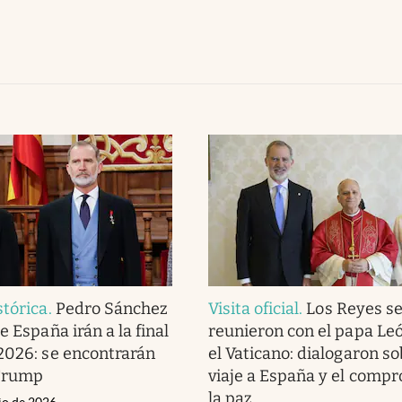
stórica
.
Pedro Sánchez
Visita oficial
.
Los Reyes s
e España irán a la final
reunieron con el papa Le
2026: se encontrarán
el Vaticano: dialogaron so
Trump
viaje a España y el comp
la paz
lio de 2026