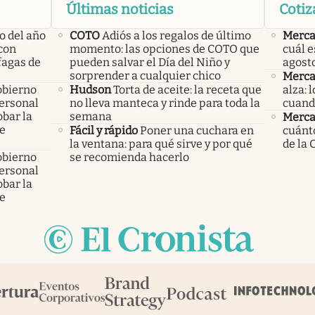
Últimas noticias
Cotiz
o del año
COTO
Adiós a los regalos de último
Merca
con
momento: las opciones de COTO que
cuál e
áfagas de
pueden salvar el Día del Niño y
agost
sorprender a cualquier chico
Merca
obierno
Hudson
Torta de aceite: la receta que
alza: 
personal
no lleva manteca y rinde para toda la
cuand
bar la
semana
Merca
de
Fácil y rápido
Poner una cuchara en
cuánto
la ventana: para qué sirve y por qué
de la 
obierno
se recomienda hacerlo
personal
bar la
de