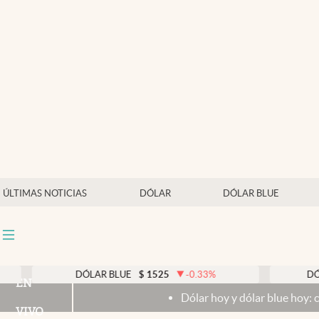
Últimas noticias
Dólar
Members
Economía y Política
Finanzas y Mercados
Mercados Online
ÚLTIMAS NOTICIAS
DÓLAR
DÓLAR BLUE
Negocios
Columnistas
Otras secciones
DÓLAR BLUE
$
1525
-0.33
%
DÓLAR T
EN
Dólar hoy y dólar blue hoy: cuál es l
Apertura
VIVO