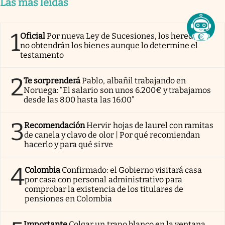
Las más leídas
1
Oficial
Por nueva Ley de Sucesiones, los herederos
no obtendrán los bienes aunque lo determine el
testamento
2
Te sorprenderá
Pablo, albañil trabajando en
Noruega: “El salario son unos 6.200€ y trabajamos
desde las 8:00 hasta las 16:00”
3
Recomendación
Hervir hojas de laurel con ramitas
de canela y clavo de olor | Por qué recomiendan
hacerlo y para qué sirve
4
Colombia
Confirmado: el Gobierno visitará casa
por casa con personal administrativo para
comprobar la existencia de los titulares de
pensiones en Colombia
Importante
Colgar un trapo blanco en la ventana