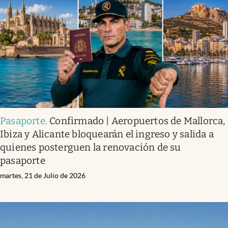
Infotechnology
Clase
Clima
Mundial 2026
Eventos Corporativos
El Cronista Studio
Pasaporte
.
Confirmado | Aeropuertos de Mallorca,
Mediakit
Ibiza y Alicante bloquearán el ingreso y salida a
abre en nueva pestaña
quienes posterguen la renovación de su
Argentina
pasaporte
martes, 21 de Julio de 2026