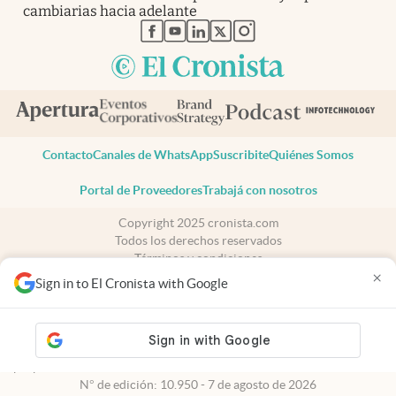
cambiarias hacia adelante
abre en nueva pestaña
abre en nueva pestaña
abre en nueva pestaña
abre en nueva pestaña
abre en nueva pestaña
Contacto
Canales de WhatsApp
Suscribite
Quiénes Somos
Portal de Proveedores
Trabajá con nosotros
Copyright 2025 cronista.com
Todos los derechos reservados
Términos y condiciones
×
Privacidad
Sign in to El Cronista with Google
Consentimiento
Tel:
+54 11 7078-3270
cronista.com
es propiedad de El Cronista Comercial S.A Registro de
propiedad intelectual: 56576959
N° de edición: 10.950 - 7 de agosto de 2026