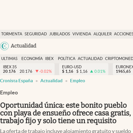
Últimas Noticias
TORMENTA
SEGURIDAD
JUBILADOS
VIVIENDA
ALQUILER
ACCIONE
Economía y finanzas
SOCIAL
Argentina
Actualidad
Política
España
Actualidad
ULTIMAS
ECONOMÍA
IBEX
POLÍTICA
ACTUALIDAD
CRIPTOMONE
México
NOTICIAS
Y
Y
IBEX 35
EURO-USD
EURONE
Criptomonedas
20.176
20.176
-0.02
%
$
1,16
$
1,16
0.01
%
USA
1965,65
FINANZAS
EURO
Cronista España
Actualidad
Empleo
Colombia
España
Uruguay
Empleo
Oportunidad única: este bonito pueblo
con playa de ensueño ofrece casa gratis,
trabajo fijo y solo tiene un requisito
La oferta de trabajo incluye alojamiento gratuito y sueldo