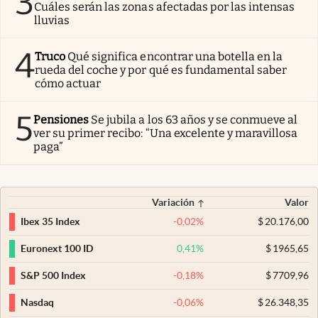
3
Cuáles serán las zonas afectadas por las intensas
lluvias
4
Truco
Qué significa encontrar una botella en la
rueda del coche y por qué es fundamental saber
cómo actuar
5
Pensiones
Se jubila a los 63 años y se conmueve al
ver su primer recibo: “Una excelente y maravillosa
paga”
Variación
Valor
-0,02
%
$
20.176,00
Ibex 35 Index
0,41
%
$
1965,65
Euronext 100 ID
-0,18
%
$
7709,96
S&P 500 Index
-0,06
%
$
26.348,35
Nasdaq