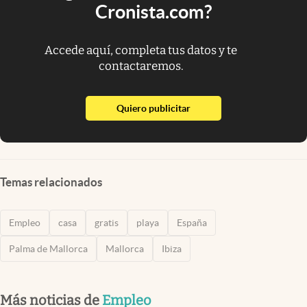
Cronista.com?
Accede aquí, completa tus datos y te
contactaremos.
abre en nueva pestaña
Quiero publicitar
Temas relacionados
Empleo
casa
gratis
playa
España
Palma de Mallorca
Mallorca
Ibiza
Más noticias de
Empleo