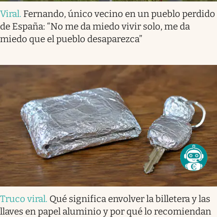
Viral
.
Fernando, único vecino en un pueblo perdido
de España: “No me da miedo vivir solo, me da
miedo que el pueblo desaparezca”
Truco viral
.
Qué significa envolver la billetera y las
llaves en papel aluminio y por qué lo recomiendan