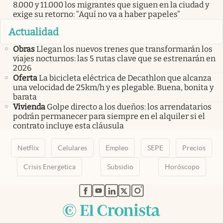
8.000 y 11.000 los migrantes que siguen en la ciudad y
exige su retorno: “Aquí no va a haber papeles”
Actualidad
Obras
Llegan los nuevos trenes que transformarán los
viajes nocturnos: las 5 rutas clave que se estrenarán en
2026
Oferta
La bicicleta eléctrica de Decathlon que alcanza
una velocidad de 25km/h y es plegable. Buena, bonita y
barata
Vivienda
Golpe directo a los dueños: los arrendatarios
podrán permanecer para siempre en el alquiler si el
contrato incluye esta cláusula
Netflix
Celulares
Empleo
SEPE
Precios
Crisis Energetica
Subsidio
Horóscopo
abre en nueva pestaña
abre en nueva pestaña
abre en nueva pestaña
abre en nueva pestaña
abre en nueva pestaña