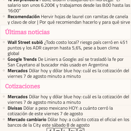
salario son unos 6.200€ y trabajamos desde las 8:00 hasta las
16:00”
Recomendación
Hervir hojas de laurel con ramitas de canela
y clavo de olor | Por qué recomiendan hacerlo y para qué sirve
Últimas noticias
Wall Street subió
¿Todo costo local? riesgo país cerró en 451
puntos y los ADR cayeron hasta 5,6%, pese a buen clima
global
Google Trends
De Liniers a Google: así se trasladó la fe por
San Cayetano al buscador más usado en Argentina
Mercados
Dólar hoy y dólar blue hoy: cuál es la cotización del
viernes 7 de agosto minuto a minuto
Cotizaciones
Mercados
Dólar hoy y dólar blue hoy: cuál es la cotización del
viernes 7 de agosto minuto a minuto
Divisas
Dólar a peso mexicano HOY: a cuánto cerró la
cotización de este viernes 7 de agosto
Mercado cambiario
Dólar hoy: a cuánto cotiza el oficial en los
bancos de la City este sábado 8 de agosto
abre en nueva pestaña
abre en nueva pestaña
abre en nueva pestaña
abre en nueva pestaña
abre en nueva pestaña