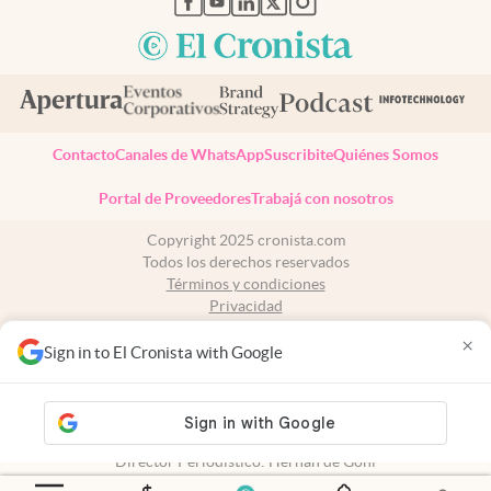
Contacto
Canales de WhatsApp
Suscribite
Quiénes Somos
Portal de Proveedores
Trabajá con nosotros
Copyright 2025 cronista.com
Todos los derechos reservados
Términos y condiciones
Privacidad
Consentimiento
×
Tel:
+54 11 7078-3270
Sign in to El Cronista with Google
cronista.com
es propiedad de El Cronista Comercial S.A Registro de
propiedad intelectual: 56576959
N° de edición: 10.950 - 7 de agosto de 2026
Director Periodístico: Hernán de Goñi