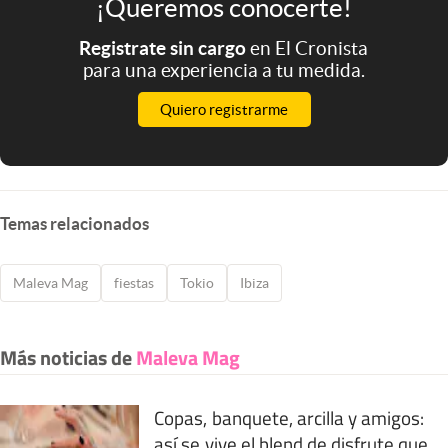
¡Queremos conocerte!
Registrate sin cargo
en El Cronista
para una experiencia a tu medida.
Quiero registrarme
Temas relacionados
Maleva Mag
fiestas
Tokio
Ibiza
Más noticias de
Maleva Mag
Copas, banquete, arcilla y amigos:
así se vive el blend de disfrute que