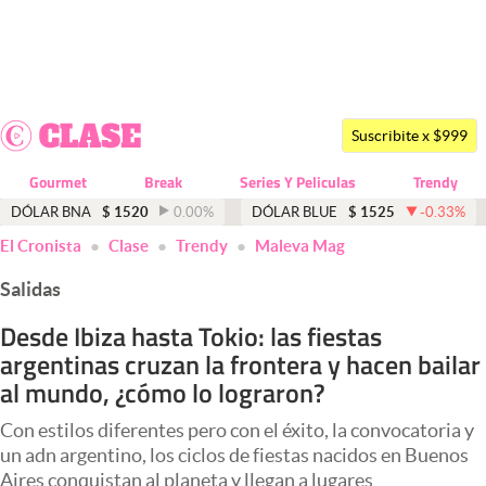
Últimas noticias
Dólar
Suscribite x $999
Members
Gourmet
Break
Series Y Peliculas
Trendy
Economía y Política
DÓLAR BNA
$
1520
0.00
%
DÓLAR BLUE
$
1525
-0.33
%
El Cronista
Clase
Trendy
Maleva Mag
Finanzas y Mercados
Salidas
Mercados Online
Desde Ibiza hasta Tokio: las fiestas
Negocios
argentinas cruzan la frontera y hacen bailar
Columnistas
al mundo, ¿cómo lo lograron?
Otras secciones
Con estilos diferentes pero con el éxito, la convocatoria y
un adn argentino, los ciclos de fiestas nacidos en Buenos
Apertura
Aires conquistan al planeta y llegan a lugares