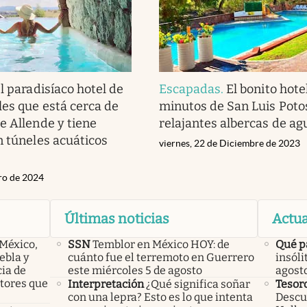
l paradisíaco hotel de
Escapadas
.
El bonito hote
es que está cerca de
minutos de San Luis Poto
e Allende y tiene
relajantes albercas de ag
n túneles acuáticos
viernes, 22 de Diciembre de 2023
ero de 2024
Últimas noticias
Actua
 México,
SSN
Temblor en México HOY: de
Qué p
ebla y
cuánto fue el terremoto en Guerrero
insóli
cia de
este miércoles 5 de agosto
agost
ctores que
Interpretación
¿Qué significa soñar
Tesor
con una lepra? Esto es lo que intenta
Descub