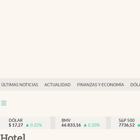
Últimas Noticias
Actualidad
Finanzas y economía
Dólar y mercados
Internacionales
Opinión
ÚLTIMAS NOTICIAS
ACTUALIDAD
FINANZAS Y ECONOMÍA
DÓL
Brand Strategy
Pc y celular
Vida y estilo
DÓLAR
BMV
S&P 500
$
17,27
0.32
%
66.833,16
0.20
%
7736,52
Tv
hotel