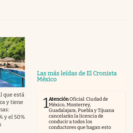
Uruguay
Las más leídas de El Cronista
México
l que está
1
Atención
Oficial: Ciudad de
za y tiene
México, Monterrey,
nas:
Guadalajara, Puebla y Tijuana
cancelarán la licencia de
% y el 50%
conducir a todos los
s
conductores que hagan esto