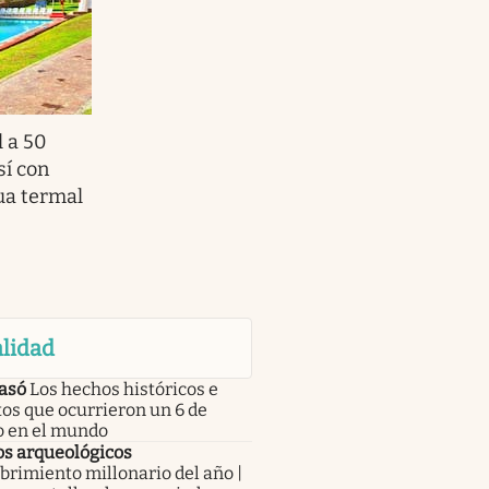
l a 50
sí con
ua termal
lidad
asó
Los hechos históricos e
tos que ocurrieron un 6 de
o en el mundo
os arqueológicos
rimiento millonario del año |