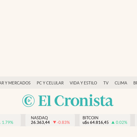
AR Y MERCADOS
PC Y CELULAR
VIDA Y ESTILO
TV
CLIMA
B
NASDAQ
BITCOIN
1.79
%
26.363,44
-0.83
%
u$s
64.816,45
0.02
%