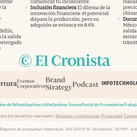
ontrar
comunicar tu inconciente
Hallar
 la
precio
Inclusión financiera
El dilema de la
s
china
innovación financiera: el potencial
r
dispara la producción, pero su
Docu
adopción se estanca en 8.4%
México
ellín,
salida
 la salida
extran
ostergado
trámi
e
les de WhatsApp
Suscribite
Quiénes Somos
Portal de Proveedores
Trabaj
dos los derechos reservados
Términos y condiciones
Privacidad
Consen
 Registro de propiedad intelectual: 56576959
N° de edición: 10.949 - 6 