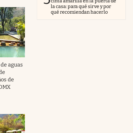
cinta amarilla en la puerta de
la casa: para qué sirve y por
qué recomiendan hacerlo
l de aguas
de
ños de
 CDMX