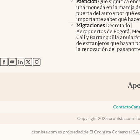
Atención
Qué significa enc
una moneda en la manija de
puerta del auto y por qué e
importante saber qué hace
Migraciones
Decretado |
Aeropuertos de Bogotá, Med
Cali y Barranquilla anularán
de extranjeros que hayan p
la renovación del pasaport
abre en nueva pestaña
abre en nueva pestaña
abre en nueva pestaña
abre en nueva pestaña
abre en nueva pestaña
Contacto
Cana
Copyright 2025 cronista.com
To
cronista.com
es propiedad de El Cronista Comercial S.A