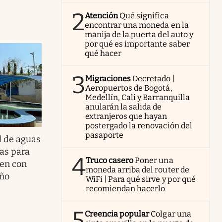
2
Atención
Qué significa
encontrar una moneda en la
manija de la puerta del auto y
por qué es importante saber
qué hacer
3
Migraciones
Decretado |
Aeropuertos de Bogotá,
Medellín, Cali y Barranquilla
anularán la salida de
extranjeros que hayan
postergado la renovación del
pasaporte
l de aguas
as para
4
Truco casero
Poner una
den con
moneda arriba del router de
eño
WiFi | Para qué sirve y por qué
recomiendan hacerlo
5
Creencia popular
Colgar una