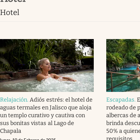
Clima
hotel
Espiritualidad
Mediakit
abre en nueva pestaña
Relajación
.
Adiós estrés: el hotel de
Escapadas
.
E
aguas termales en Jalisco que aloja
rodeado de p
un templo curativo y cautiva con
albercas de a
sus bonitas vistas al Lago de
brinda descu
Chapala
50% a quien
requisitos
lunes, 10 de Febrero de 2025