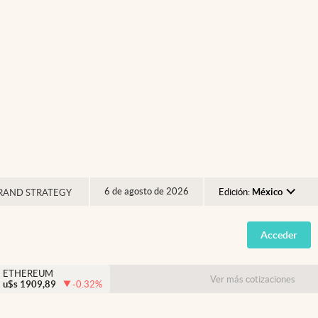
6 de agosto de 2026
Edición:
México
RAND STRATEGY
Argentina
Acceder
España
México
ETHEREUM
Ver más cotizaciones
u$s
1909,89
-0.32
%
USA
Colombia