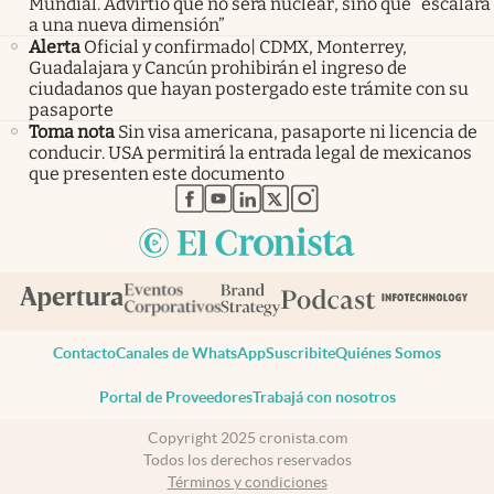
Mundial. Advirtió que no será nuclear, sino que “escalará
a una nueva dimensión”
Alerta
Oficial y confirmado| CDMX, Monterrey,
Guadalajara y Cancún prohibirán el ingreso de
ciudadanos que hayan postergado este trámite con su
pasaporte
Toma nota
Sin visa americana, pasaporte ni licencia de
conducir. USA permitirá la entrada legal de mexicanos
que presenten este documento
abre en nueva pestaña
abre en nueva pestaña
abre en nueva pestaña
abre en nueva pestaña
abre en nueva pestaña
Contacto
Canales de WhatsApp
Suscribite
Quiénes Somos
Portal de Proveedores
Trabajá con nosotros
Copyright 2025 cronista.com
Todos los derechos reservados
Términos y condiciones