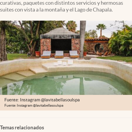
curativas, paquetes con distintos servicios y hermosas
Clima
suites con vista a la montaña y el Lago de Chapala.
Espiritualidad
Mediakit
abre en nueva pestaña
México
Fuente: Instagram @lavitabellasoulspa
Fuente: Instagram @lavitabellasoulspa
Temas relacionados