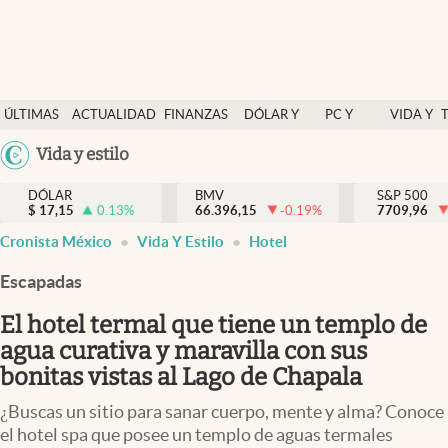
Últimas Noticias
ÚLTIMAS
ACTUALIDAD
FINANZAS
DÓLAR Y
PC Y
VIDA Y
Actualidad
NOTICIAS
Y
MERCADOS
CELULAR
ESTILO
Argentina
Vida y estilo
Finanzas y economía
ECONOMÍA
España
Dólar y mercados
DÓLAR
BMV
S&P 500
$
17,15
0.13
%
66.396,15
-0.19
%
México
7709,96
Internacionales
Cronista México
Vida Y Estilo
Hotel
USA
Opinión
Colombia
Escapadas
Uruguay
Brand Strategy
El hotel termal que tiene un templo de
Pc y celular
agua curativa y maravilla con sus
bonitas vistas al Lago de Chapala
Vida y estilo
¿Buscas un sitio para sanar cuerpo, mente y alma? Conoce
Tv
el hotel spa que posee un templo de aguas termales