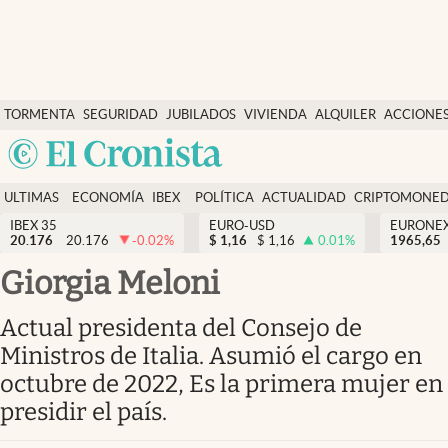
Últimas Noticias
TORMENTA
SEGURIDAD
JUBILADOS
VIVIENDA
ALQUILER
ACCIONE
Economía y finanzas
SOCIAL
Argentina
Política
España
Actualidad
ULTIMAS
ECONOMÍA
IBEX
POLÍTICA
ACTUALIDAD
CRIPTOMONE
México
NOTICIAS
Y
Y
IBEX 35
EURO-USD
EURONE
Criptomonedas
20.176
20.176
-0.02
%
$
1,16
$
1,16
0.01
%
USA
1965,65
FINANZAS
EURO
Colombia
Giorgia Meloni
España
Uruguay
Actual presidenta del Consejo de
Ministros de Italia. Asumió el cargo en
octubre de 2022, Es la primera mujer en
presidir el país.