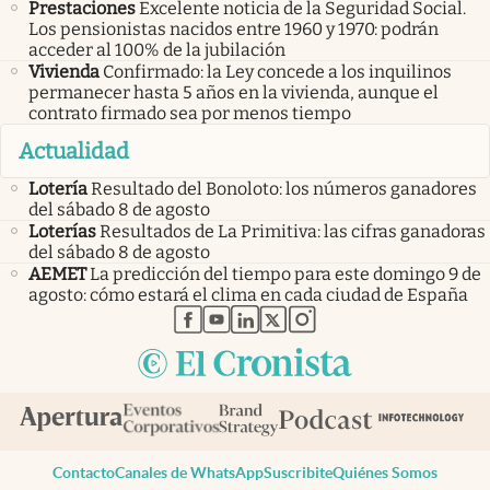
Prestaciones
Excelente noticia de la Seguridad Social.
Los pensionistas nacidos entre 1960 y 1970: podrán
acceder al 100% de la jubilación
Vivienda
Confirmado: la Ley concede a los inquilinos
permanecer hasta 5 años en la vivienda, aunque el
contrato firmado sea por menos tiempo
Actualidad
Lotería
Resultado del Bonoloto: los números ganadores
del sábado 8 de agosto
Loterías
Resultados de La Primitiva: las cifras ganadoras
del sábado 8 de agosto
AEMET
La predicción del tiempo para este domingo 9 de
agosto: cómo estará el clima en cada ciudad de España
abre en nueva pestaña
abre en nueva pestaña
abre en nueva pestaña
abre en nueva pestaña
abre en nueva pestaña
Contacto
Canales de WhatsApp
Suscribite
Quiénes Somos