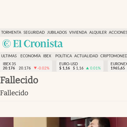
Últimas Noticias
TORMENTA
SEGURIDAD
JUBILADOS
VIVIENDA
ALQUILER
ACCIONE
Economía y finanzas
SOCIAL
Argentina
Política
España
Actualidad
ULTIMAS
ECONOMÍA
IBEX
POLÍTICA
ACTUALIDAD
CRIPTOMONE
México
NOTICIAS
Y
Y
IBEX 35
EURO-USD
EURONE
Criptomonedas
20.176
20.176
-0.02
%
$
1,16
$
1,16
0.01
%
USA
1965,65
FINANZAS
EURO
Colombia
fallecido
España
Uruguay
fallecido