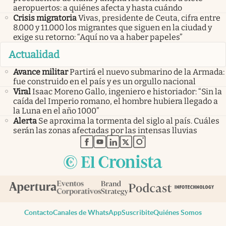
aeropuertos: a quiénes afecta y hasta cuándo
Crisis migratoria
Vivas, presidente de Ceuta, cifra entre
8.000 y 11.000 los migrantes que siguen en la ciudad y
exige su retorno: “Aquí no va a haber papeles”
Actualidad
Avance militar
Partirá el nuevo submarino de la Armada:
fue construido en el país y es un orgullo nacional
Viral
Isaac Moreno Gallo, ingeniero e historiador: “Sin la
caída del Imperio romano, el hombre hubiera llegado a
la Luna en el año 1000”
Alerta
Se aproxima la tormenta del siglo al país. Cuáles
serán las zonas afectadas por las intensas lluvias
abre en nueva pestaña
abre en nueva pestaña
abre en nueva pestaña
abre en nueva pestaña
abre en nueva pestaña
Contacto
Canales de WhatsApp
Suscribite
Quiénes Somos