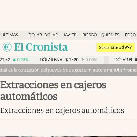
Últimas noticias
ÚLTIMAS
DÓLAR
DÓLAR
JAVIER
RIESGO
QUIÉN ES
FORO
Dólar
NOTICIAS
BLUE
MILEI
PAÍS
QUIÉN
Argentina
Members
Suscribite x $999
España
Economía y Política
52
0.23
%
DÓLAR BNA
$
1520
0.00
%
DÓLAR BLUE
México
s la cotización del jueves 6 de agosto minuto a minuto
Propiedad pri
Finanzas y Mercados
USA
extracciones en cajeros
Mercados Online
Colombia
Uruguay
automáticos
Negocios
Columnistas
extracciones en cajeros automáticos
Otras secciones
Apertura