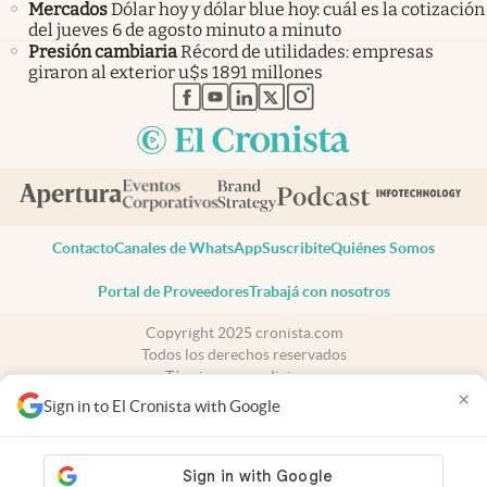
Mercados
Dólar hoy y dólar blue hoy: cuál es la cotización
del jueves 6 de agosto minuto a minuto
Presión cambiaria
Récord de utilidades: empresas
giraron al exterior u$s 1891 millones
abre en nueva pestaña
abre en nueva pestaña
abre en nueva pestaña
abre en nueva pestaña
abre en nueva pestaña
Contacto
Canales de WhatsApp
Suscribite
Quiénes Somos
Portal de Proveedores
Trabajá con nosotros
Copyright 2025 cronista.com
Todos los derechos reservados
Términos y condiciones
×
Privacidad
Sign in to El Cronista with Google
Consentimiento
Tel:
+54 11 7078-3270