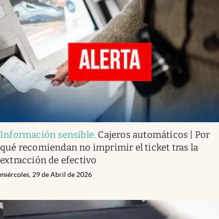
Infotechnology
Clase
Clima
Mundial 2026
Eventos Corporativos
El Cronista Studio
Mediakit
Información sensible
.
Cajeros automáticos | Por
abre en nueva pestaña
Argentina
qué recomiendan no imprimir el ticket tras la
extracción de efectivo
miércoles, 29 de Abril de 2026