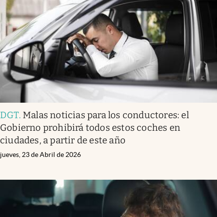
Infotechnology
Clase
Clima
Mundial 2026
Eventos Corporativos
El Cronista Studio
DGT
.
Malas noticias para los conductores: el
Mediakit
Gobierno prohibirá todos estos coches en
abre en nueva pestaña
ciudades, a partir de este año
Argentina
jueves, 23 de Abril de 2026