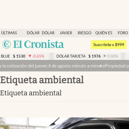
Últimas noticias
ÚLTIMAS
DÓLAR
DÓLAR
JAVIER
RIESGO
QUIÉN ES
FORO
Dólar
NOTICIAS
BLUE
MILEI
PAÍS
QUIÉN
Argentina
Members
Suscribite x $999
España
Economía y Política
$
1530
-0.65
%
DÓLAR TARJETA
$
1976
0.00
%
DÓLA
México
ón del jueves 6 de agosto minuto a minuto
Propiedad privada: con cr
Finanzas y Mercados
USA
etiqueta ambiental
Mercados Online
Colombia
Uruguay
Negocios
etiqueta ambiental
Columnistas
Otras secciones
Apertura