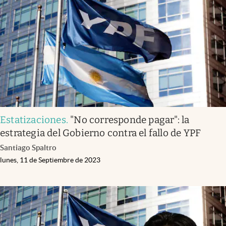
Infotechnology
Clase
Clima
Mundial 2026
Eventos Corporativos
El Cronista Studio
Estatizaciones
.
"No corresponde pagar": la
Mediakit
estrategia del Gobierno contra el fallo de YPF
abre en nueva pestaña
Santiago Spaltro
Argentina
lunes, 11 de Septiembre de 2023