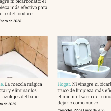
agre ni bicarbonato: el
pieza más efectivo para
arro del inodoro
 Enero de 2026
le
.
La mezcla mágica
Hogar
.
Ni vinagre ni bicar
tar y eliminar los
truco de limpieza más efi
s azulejos del baño
eliminar el sarro de tu in
dejarlo como nuevo
sto de 2025
miércoles, 22 de Enero de 2025