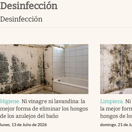
desinfección
Infotechnology
Clase
desinfección
Clima
Mundial 2026
Eventos Corporativos
El Cronista Studio
Mediakit
abre en nueva pestaña
Higiene
.
Ni vinagre ni lavandina: la
Limpieza
.
Ni
mejor forma de eliminar los hongos
la mejor for
de los azulejos del baño
hongos de lo
lunes, 13 de Julio de 2026
domingo, 21 de J