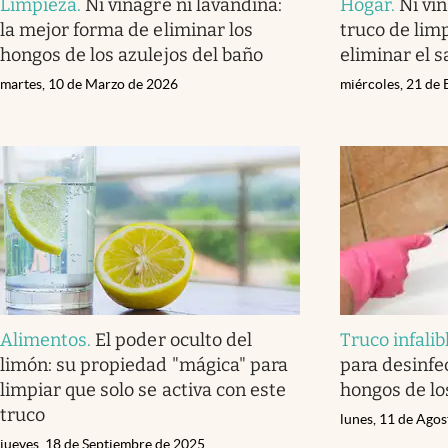
Limpieza
.
Ni vinagre ni lavandina:
Hogar
.
Ni vin
la mejor forma de eliminar los
truco de lim
hongos de los azulejos del baño
eliminar el s
martes, 10 de Marzo de 2026
miércoles, 21 de
Alimentos
.
El poder oculto del
Truco infalib
limón: su propiedad "mágica" para
para desinfec
limpiar que solo se activa con este
hongos de lo
truco
lunes, 11 de Ago
jueves, 18 de Septiembre de 2025