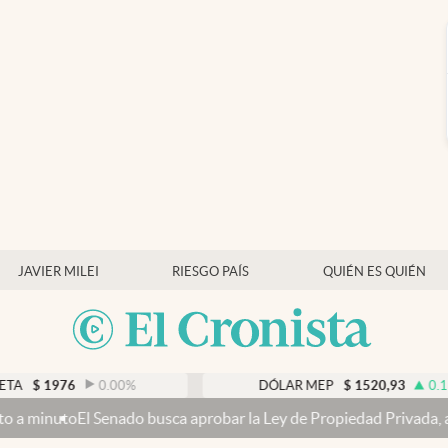
JAVIER MILEI
RIESGO PAÍS
QUIÉN ES QUIÉN
6
0.00
%
DÓLAR MEP
$
1520,93
0.19
%
enado busca aprobar la Ley de Propiedad Privada, ahora sin la vent