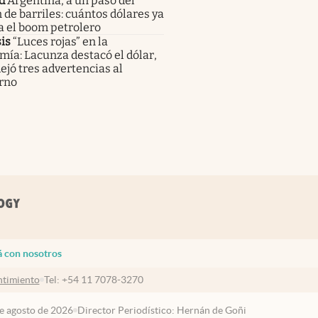
d
Argentina, a un paso del
 de barriles: cuántos dólares ya
a el boom petrolero
is
“Luces rojas” en la
ía: Lacunza destacó el dólar,
ejó tres advertencias al
rno
á con nosotros
timiento
Tel:
+54 11 7078-3270
de agosto de 2026
Director Periodístico: Hernán de Goñi