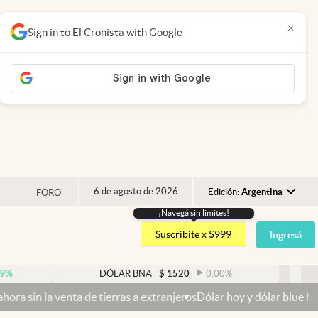
×
Sign in to El Cronista with Google
6 de agosto de 2026
Edición:
Argentina
FORO
¡Navegá sin limites!
Argentina
Suscribite x $999
Ingresá
España
México
DÓLAR BNA
$
1520
0.00
%
DÓLAR 
USA
a de tierras a extranjeros
Dólar hoy y dólar blue hoy: cuál es la co
Colombia