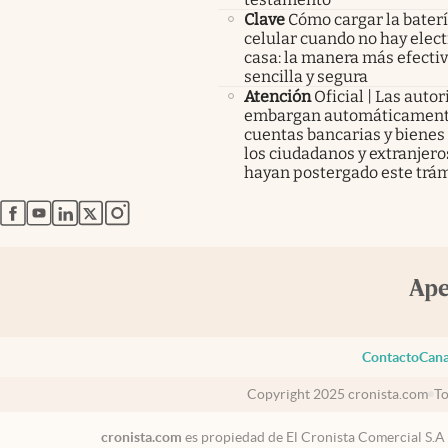
Clave
Cómo cargar la baterí
celular cuando no hay elect
casa: la manera más efectiv
sencilla y segura
Atención
Oficial | Las auto
embargan automáticament
cuentas bancarias y bienes
los ciudadanos y extranjero
hayan postergado este trám
abre en nueva pestaña
abre en nueva pestaña
abre en nueva pestaña
abre en nueva pestaña
abre en nueva pestaña
Contacto
Cana
Copyright 2025 cronista.com
To
cronista.com
es propiedad de El Cronista Comercial S.A