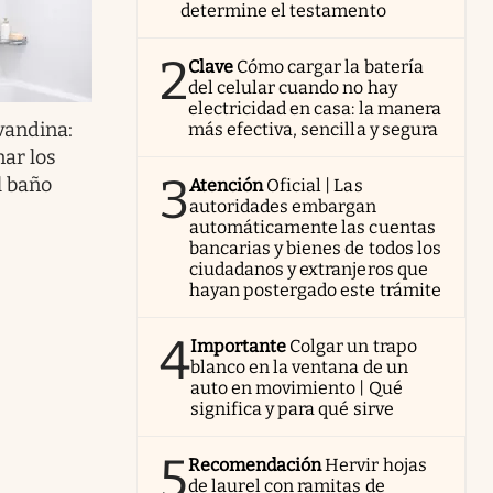
determine el testamento
2
Clave
Cómo cargar la batería
del celular cuando no hay
electricidad en casa: la manera
avandina:
más efectiva, sencilla y segura
ar los
3
l baño
Atención
Oficial | Las
autoridades embargan
automáticamente las cuentas
bancarias y bienes de todos los
ciudadanos y extranjeros que
hayan postergado este trámite
4
Importante
Colgar un trapo
blanco en la ventana de un
auto en movimiento | Qué
significa y para qué sirve
5
Recomendación
Hervir hojas
de laurel con ramitas de