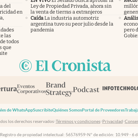
EN VIVO
El Senado busca aprobar la
Récor
a del
Ley de Propiedad Privada, ahora sin
millón
ricidad en
la venta de tierras a extranjeros
gener
a,
Caída
La industria automotriz
Anális
argentina tuvo su peor julio desde la
econom
ridades
pandemia
pero d
e las
Gobie
 de todos
s que
ite
les de WhatsApp
Suscribite
Quiénes Somos
Portal de Proveedores
Trabaj
dos los derechos reservados
Términos y condiciones
Privacidad
Consen
 Registro de propiedad intelectual: 56576959
N° de edición: 10.949 - 6 