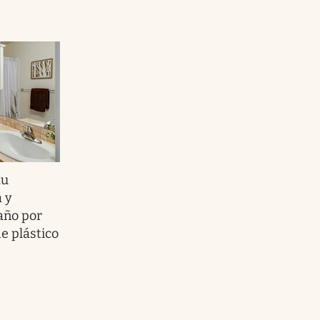
au
á y
baño por
e plástico