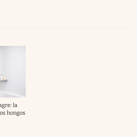
Uruguay
agre: la
los hongos