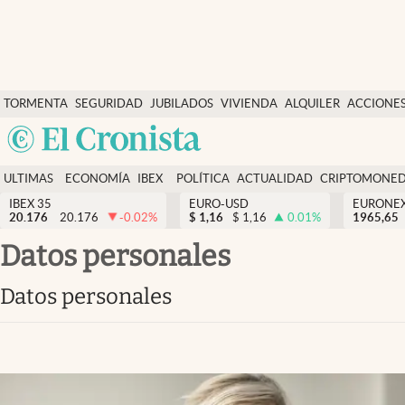
Últimas Noticias
TORMENTA
SEGURIDAD
JUBILADOS
VIVIENDA
ALQUILER
ACCIONE
Economía y finanzas
SOCIAL
Argentina
Política
España
Actualidad
ULTIMAS
ECONOMÍA
IBEX
POLÍTICA
ACTUALIDAD
CRIPTOMONE
México
NOTICIAS
Y
Y
IBEX 35
EURO-USD
EURONE
Criptomonedas
20.176
20.176
-0.02
%
$
1,16
$
1,16
0.01
%
USA
1965,65
FINANZAS
EURO
Colombia
datos personales
España
Uruguay
datos personales