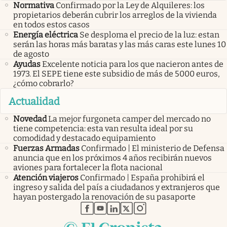
Normativa
Confirmado por la Ley de Alquileres: los
propietarios deberán cubrir los arreglos de la vivienda
en todos estos casos
Energía eléctrica
Se desploma el precio de la luz: estan
serán las horas más baratas y las más caras este lunes 10
de agosto
Ayudas
Excelente noticia para los que nacieron antes de
1973. El SEPE tiene este subsidio de más de 5000 euros,
¿cómo cobrarlo?
Actualidad
Novedad
La mejor furgoneta camper del mercado no
tiene competencia: esta van resulta ideal por su
comodidad y destacado equipamiento
Fuerzas Armadas
Confirmado | El ministerio de Defensa
anuncia que en los próximos 4 años recibirán nuevos
aviones para fortalecer la flota nacional
Atención viajeros
Confirmado | España prohibirá el
ingreso y salida del país a ciudadanos y extranjeros que
hayan postergado la renovación de su pasaporte
abre en nueva pestaña
abre en nueva pestaña
abre en nueva pestaña
abre en nueva pestaña
abre en nueva pestaña