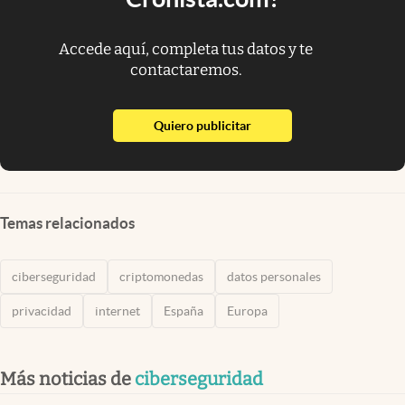
Accede aquí, completa tus datos y te
contactaremos.
abre en nueva pestaña
Quiero publicitar
Temas relacionados
ciberseguridad
criptomonedas
datos personales
privacidad
internet
España
Europa
Más noticias de
ciberseguridad