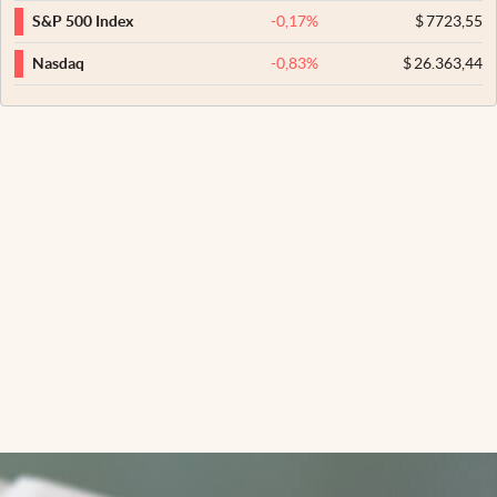
-0,17
%
$
7723,55
S&P 500 Index
-0,83
%
$
26.363,44
Nasdaq