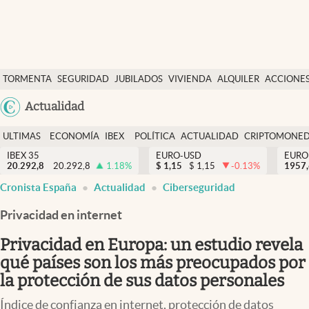
Últimas Noticias
TORMENTA
SEGURIDAD
JUBILADOS
VIVIENDA
ALQUILER
ACCIONE
Economía y finanzas
SOCIAL
Argentina
Actualidad
Política
España
Actualidad
ULTIMAS
ECONOMÍA
IBEX
POLÍTICA
ACTUALIDAD
CRIPTOMONE
México
NOTICIAS
Y
Y
IBEX 35
EURO-USD
EURO
Criptomonedas
20.292,8
20.292,8
1.18
%
$
1,15
$
1,15
-0.13
%
USA
1957
FINANZAS
EURO
Cronista España
Actualidad
Ciberseguridad
Colombia
España
Uruguay
Privacidad en internet
Privacidad en Europa: un estudio revela
qué países son los más preocupados por
la protección de sus datos personales
Índice de confianza en internet, protección de datos