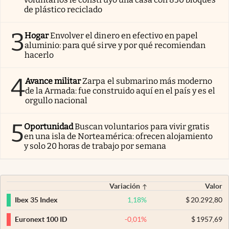
de plástico reciclado
3
Hogar
Envolver el dinero en efectivo en papel
aluminio: para qué sirve y por qué recomiendan
hacerlo
4
Avance militar
Zarpa el submarino más moderno
de la Armada: fue construido aquí en el país y es el
orgullo nacional
5
Oportunidad
Buscan voluntarios para vivir gratis
en una isla de Norteamérica: ofrecen alojamiento
y solo 20 horas de trabajo por semana
Variación
Valor
1,18
%
$
20.292,80
Ibex 35 Index
-0,01
%
$
1957,69
Euronext 100 ID