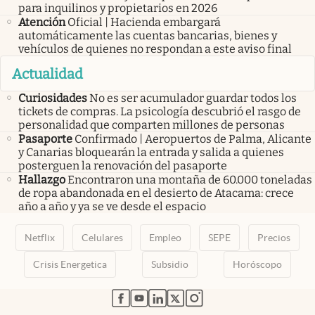
para inquilinos y propietarios en 2026
Atención
Oficial | Hacienda embargará
automáticamente las cuentas bancarias, bienes y
vehículos de quienes no respondan a este aviso final
Actualidad
Curiosidades
No es ser acumulador guardar todos los
tickets de compras. La psicología descubrió el rasgo de
personalidad que comparten millones de personas
Pasaporte
Confirmado | Aeropuertos de Palma, Alicante
y Canarias bloquearán la entrada y salida a quienes
posterguen la renovación del pasaporte
Hallazgo
Encontraron una montaña de 60.000 toneladas
de ropa abandonada en el desierto de Atacama: crece
año a año y ya se ve desde el espacio
Netflix
Celulares
Empleo
SEPE
Precios
Crisis Energetica
Subsidio
Horóscopo
abre en nueva pestaña
abre en nueva pestaña
abre en nueva pestaña
abre en nueva pestaña
abre en nueva pestaña