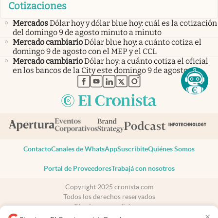
Cotizaciones
Mercados
Dólar hoy y dólar blue hoy: cuál es la cotización
del domingo 9 de agosto minuto a minuto
Mercado cambiario
Dólar blue hoy: a cuánto cotiza el
domingo 9 de agosto con el MEP y el CCL
Mercado cambiario
Dólar hoy: a cuánto cotiza el oficial
en los bancos de la City este domingo 9 de agosto
abre en nueva pestaña
abre en nueva pestaña
abre en nueva pestaña
abre en nueva pestaña
abre en nueva pestaña
Contacto
Canales de WhatsApp
Suscribite
Quiénes Somos
Portal de Proveedores
Trabajá con nosotros
Copyright 2025 cronista.com
Todos los derechos reservados
Términos y condiciones
×
Privacidad