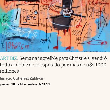
Infotechnology
Clase
Clima
Mundial 2026
Eventos Corporativos
El Cronista Studio
ART BIZ
.
Semana increíble para Christie's: vendió
Mediakit
todo al doble de lo esperado por más de u$s 1000
abre en nueva pestaña
millones
Argentina
Ignacio Gutiérrez Zaldívar
jueves, 18 de Noviembre de 2021