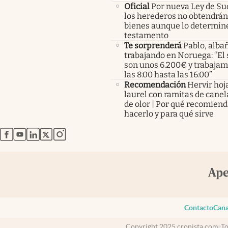
Oficial
Por nueva Ley de Su
los herederos no obtendrán
bienes aunque lo determine
testamento
Te sorprenderá
Pablo, albañ
trabajando en Noruega: “El 
son unos 6.200€ y trabaja
las 8:00 hasta las 16:00”
Recomendación
Hervir hoj
laurel con ramitas de canel
de olor | Por qué recomien
hacerlo y para qué sirve
abre en nueva pestaña
abre en nueva pestaña
abre en nueva pestaña
abre en nueva pestaña
abre en nueva pestaña
Contacto
Cana
Copyright 2025 cronista.com
To