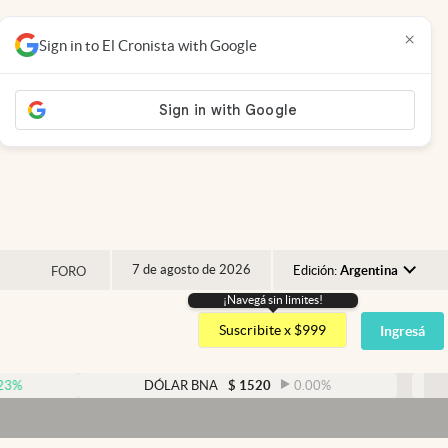
×
Sign in to El Cronista with Google
7 de agosto de 2026
Edición:
Argentina
FORO
¡Navegá sin limites!
Argentina
Suscribite x $999
Ingresá
España
México
DÓLAR BNA
$
1520
0.00
%
DÓLAR
USA
Colombia