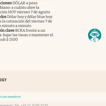
aciones
DÓLAR a peso
iano: a cuánto abre la
ción HOY viernes 7 de agosto
dos
Dólar hoy y dólar blue hoy:
s la cotización del viernes 7 de
o minuto a minuto
ón clave
BCRA frente a un
: bajar las tasas o mantener el
sub $ 1500
á con nosotros
timiento
Tel:
+54 11 7078-3270