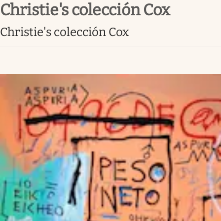
Christie's colección Cox
Infotechnology
Clase
Christie's colección Cox
Clima
Mundial 2026
Eventos Corporativos
El Cronista Studio
Mediakit
abre en nueva pestaña