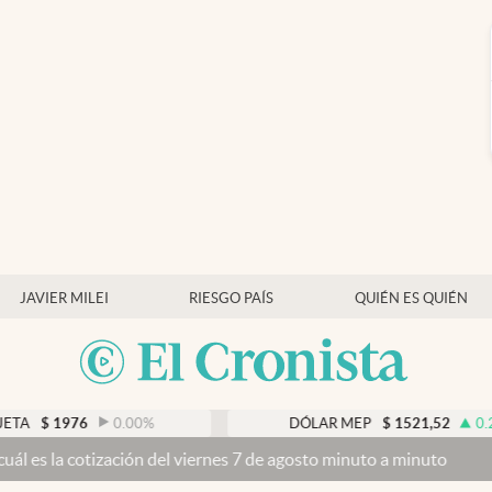
JAVIER MILEI
RIESGO PAÍS
QUIÉN ES QUIÉN
76
0.00
%
DÓLAR MEP
$
1521,52
0.23
%
zación del viernes 7 de agosto minuto a minuto