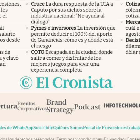
cesiones,
Cruce
La dura respuesta de la UIA a
Cotiz
 los
Caputo por sus dichos sobre la
colomb
 el
industria nacional: “No ayuda al
cotiza
diálogo”
Merca
il
Pymes e inversores
La inversión que
cuál e
salario
permite deducir el 100% del aporte
agost
mos desde
de Ganancias: cómo es y dónde está
Decisi
el riesgo
dilema
as de
COTO
Escapada en la ciudad: donde
dólar 
a y clavo
salir a comer y disfrutar de los
dan
mejores juegos para vivir una
experiencia completa
les de WhatsApp
Suscribite
Quiénes Somos
Portal de Proveedores
Trabaj
dos los derechos reservados
Términos y condiciones
Privacidad
Consen