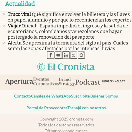
Actualidad
Truco viral
Qué significa envolver la billetera y las llaves
en papel aluminio y por qué lo recomiendan los expertos
Viajar
Oficial | España impedirá el ingreso y la salida de
ecuatorianos, colombianos y venezolanos que hayan
postergado la renovación del pasaporte
Alerta
Se aproxima la tormenta del siglo al país. Cuáles
serán las zonas afectadas por las intensas lluvias
abre en nueva pestaña
abre en nueva pestaña
abre en nueva pestaña
abre en nueva pestaña
abre en nueva pestaña
Contacto
Canales de WhatsApp
Suscribite
Quiénes Somos
Portal de Proveedores
Trabajá con nosotros
Copyright 2025 cronista.com
Todos los derechos reservados
Términos y condiciones