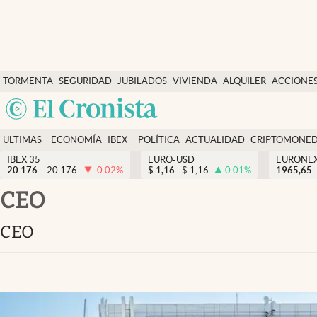
Últimas Noticias
TORMENTA
SEGURIDAD
JUBILADOS
VIVIENDA
ALQUILER
ACCIONE
Economía y finanzas
SOCIAL
Argentina
Política
España
Actualidad
ULTIMAS
ECONOMÍA
IBEX
POLÍTICA
ACTUALIDAD
CRIPTOMONE
México
NOTICIAS
Y
Y
IBEX 35
EURO-USD
EURONE
Criptomonedas
20.176
20.176
-0.02
%
$
1,16
$
1,16
0.01
%
USA
1965,65
FINANZAS
EURO
Colombia
CEO
España
Uruguay
CEO