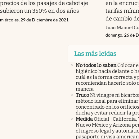
precios de los pasajes de cabotaje
en la encruc
subieron un 350% en dos años
tarifas mín
de cambio de
miércoles, 29 de Diciembre de 2021
Juan Manuel C
domingo, 26 de D
Las más leídas
No todos lo saben
Colocar e
higiénico hacia delante o ha
cuál es la forma correcta y 
recomiendan hacerlo solo d
manera
Truco
Ni vinagre ni bicarbo
método ideal para eliminar 
concentrado en los orificios
ducha y evitar reducir la pr
Medida
Oficial | California,
Nuevo México y Arizona pe
el ingreso legal y automátic
pasaporte ni visa americana