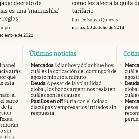
ijada: decreto de
cómo les afecta la quita d
imas es una 'mamushka'
tarifario
 reglas
Luz De Sousa Quintas
ompte
martes, 03 de Julio de 2018
iciembre de 2021
Últimas noticias
Cotiz
l papel
Mercados
Dólar hoy y dólar blue hoy:
Merca
cia atrás:
cuál es la cotización del domingo 9 de
cuál e
por qué
agosto minuto a minuto
agost
e esta
Deuda
A pesar de la volatilidad
Deud
global, los bonos argentinos resisten:
global
nato: el
cuáles son las causas
cuáles
el sarro
Pasillos en off
Furia con el Coloso,
Merca
 de la
disculpas y empresarios irritados sin
pesos:
esión
respuesta
recom
 Texas,
perder
rmitirán
o sin
 a los