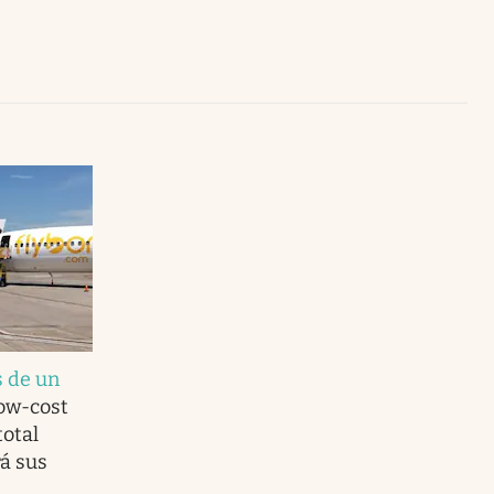
Uruguay
 de un
low-cost
total
á sus