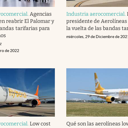
rocomercial
.
Agencias
Industria aerocomercial
.
en reabrir El Palomar y
presidente de Aerolíneas
bandas tarifarias para
la vuelta de las bandas tar
nos
miércoles, 29 de Diciembre de 202
z
ero de 2022
rocomercial
.
Low cost
Qué son las aerolíneas lo