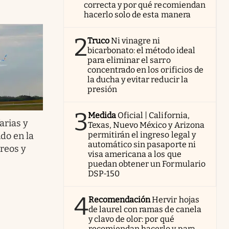
correcta y por qué recomiendan
hacerlo solo de esta manera
2
Truco
Ni vinagre ni
bicarbonato: el método ideal
para eliminar el sarro
concentrado en los orificios de
la ducha y evitar reducir la
presión
3
Medida
Oficial | California,
arias y
Texas, Nuevo México y Arizona
permitirán el ingreso legal y
ndo en la
automático sin pasaporte ni
éreos y
visa americana a los que
puedan obtener un Formulario
DSP-150
4
Recomendación
Hervir hojas
de laurel con ramas de canela
y clavo de olor: por qué
recomiendan hacerlo y para