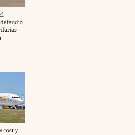
El
 defendió
ifarias
1
w cost y