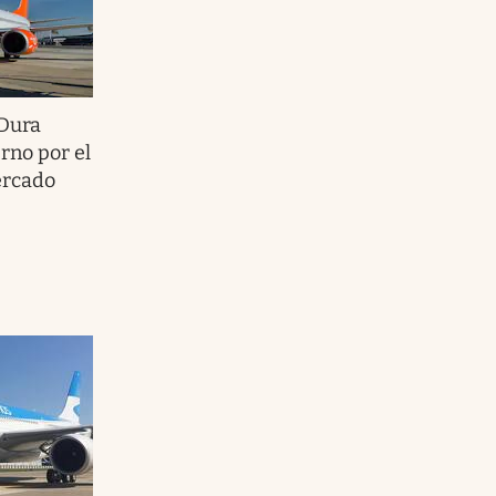
Dura
rno por el
ercado