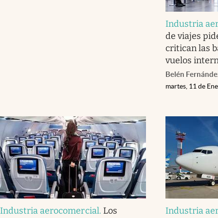
Industria ae
de viajes pid
critican las 
vuelos inter
Belén Fernánde
martes, 11 de En
Industria aerocomercial
.
Los
Industria ae