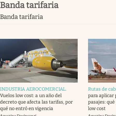
banda tarifaria
Infotechnology
Clase
banda tarifaria
Clima
Mundial 2026
Eventos Corporativos
El Cronista Studio
Mediakit
abre en nueva pestaña
INDUSTRIA AEROCOMERCIAL
.
Rutas de cab
Vuelos low cost: a un año del
para aplicar
decreto que afecta las tarifas, por
pasajes: qué
qué no entró en vigencia
low cost
Agustina Devincenzi
Agustina Devin