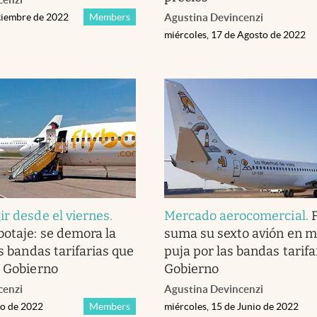
ptiembre de 2022
Members
Agustina Devincenzi
miércoles, 17 de Agosto de 2022
ir desde el viernes
.
Mercado aerocomercial
.
botaje: se demora la
suma su sexto avión en m
as bandas tarifarias que
puja por las bandas tarifa
l Gobierno
Gobierno
cenzi
Agustina Devincenzi
io de 2022
Members
miércoles, 15 de Junio de 2022