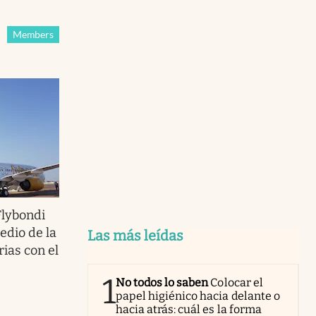
Members
Flybondi
edio de la
Las más leídas
rias con el
1
No todos lo saben
Colocar el
papel higiénico hacia delante o
hacia atrás: cuál es la forma