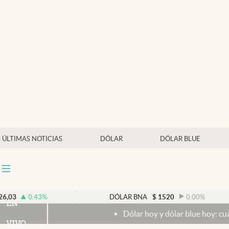
Últimas noticias
Dólar
Members
Economía y Política
Finanzas y Mercados
Mercados Online
ÚLTIMAS NOTICIAS
DÓLAR
DÓLAR BLUE
Negocios
Columnistas
Otras secciones
0.43
%
DÓLAR BNA
$
1520
0.00
%
EN
Dólar hoy y dólar blue hoy: cuál es la coti
Apertura
VIVO