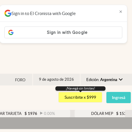
×
Sign in to El Cronista with Google
9 de agosto de 2026
Edición:
Argentina
FORO
¡Navegá sin limites!
Argentina
Suscribite x $999
Ingresá
España
México
TA
$
1976
0.00
%
DÓLAR MEP
$
1526,03
0.43
USA
Colombia