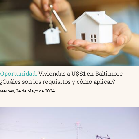
Infotechnology
Clase
Clima
Mundial 2026
Eventos Corporativos
El Cronista Studio
Oportunidad
.
Viviendas a U$S1 en Baltimore:
Mediakit
¿Cuáles son los requisitos y cómo aplicar?
abre en nueva pestaña
Argentina
viernes, 24 de Mayo de 2024