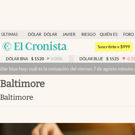
Últimas noticias
ÚLTIMAS
DÓLAR
DÓLAR
JAVIER
RIESGO
QUIÉN ES
FORO
Dólar
NOTICIAS
BLUE
MILEI
PAÍS
QUIÉN
Argentina
Members
Suscribite x $999
España
Economía y Política
R BNA
$
1520
0.00
%
DÓLAR BLUE
$
1525
-0.33
%
México
oy: cuál es la cotización del viernes 7 de agosto minuto a minuto
Dó
Finanzas y Mercados
USA
Baltimore
Mercados Online
Colombia
Uruguay
Negocios
Baltimore
Columnistas
Otras secciones
Apertura