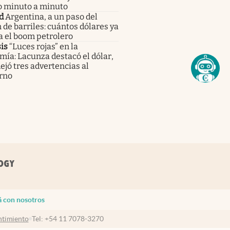
o minuto a minuto
d
Argentina, a un paso del
 de barriles: cuántos dólares ya
a el boom petrolero
is
“Luces rojas” en la
ía: Lacunza destacó el dólar,
ejó tres advertencias al
rno
á con nosotros
timiento
Tel:
+54 11 7078-3270