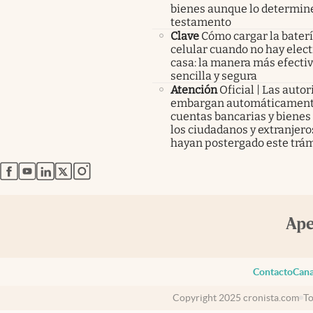
bienes aunque lo determine
testamento
Clave
Cómo cargar la baterí
celular cuando no hay elect
casa: la manera más efectiv
sencilla y segura
Atención
Oficial | Las auto
embargan automáticament
cuentas bancarias y bienes
los ciudadanos y extranjero
hayan postergado este trám
abre en nueva pestaña
abre en nueva pestaña
abre en nueva pestaña
abre en nueva pestaña
abre en nueva pestaña
Contacto
Cana
Copyright 2025 cronista.com
To