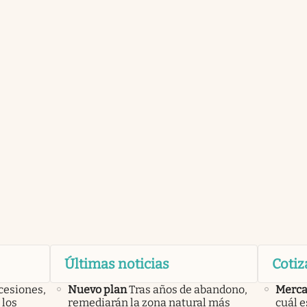
Últimas noticias
Cotiz
cesiones,
Nuevo plan
Tras años de abandono,
Merca
 los
remediarán la zona natural más
cuál e