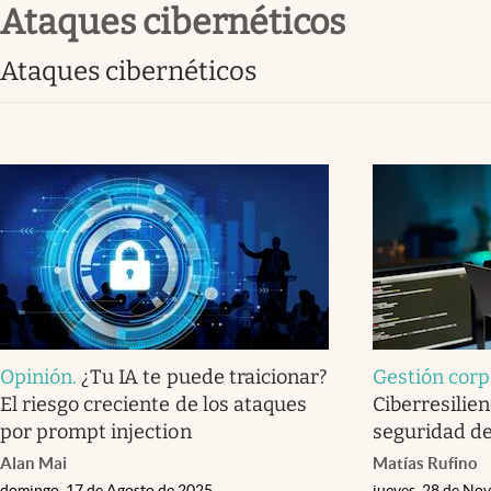
ataques cibernéticos
Infotechnology
Clase
ataques cibernéticos
Clima
Mundial 2026
Eventos Corporativos
El Cronista Studio
Mediakit
abre en nueva pestaña
Opinión
.
¿Tu IA te puede traicionar?
Gestión corp
El riesgo creciente de los ataques
Ciberresilien
por prompt injection
seguridad d
Alan Mai
Matías Rufino
domingo, 17 de Agosto de 2025
jueves, 28 de No