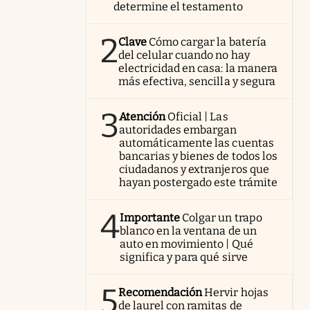
determine el testamento
2
Clave
Cómo cargar la batería
del celular cuando no hay
electricidad en casa: la manera
más efectiva, sencilla y segura
3
Atención
Oficial | Las
autoridades embargan
automáticamente las cuentas
bancarias y bienes de todos los
ciudadanos y extranjeros que
hayan postergado este trámite
4
Importante
Colgar un trapo
blanco en la ventana de un
auto en movimiento | Qué
significa y para qué sirve
5
Recomendación
Hervir hojas
de laurel con ramitas de