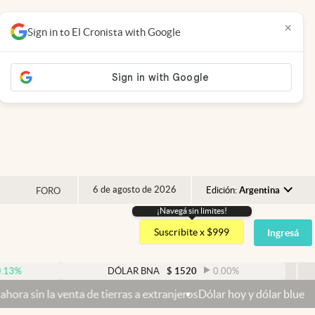
×
Sign in to El Cronista with Google
6 de agosto de 2026
Edición:
Argentina
FORO
¡Navegá sin limites!
Argentina
Suscribite x $999
Ingresá
España
México
DÓLAR BNA
$
1520
0.00
%
DÓLA
USA
ta de tierras a extranjeros
Dólar hoy y dólar blue hoy: cuál es la 
Colombia