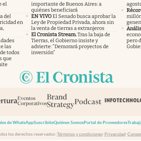
 el
importante de Buenos Aires: a
agost
quiénes beneficiará
Récor
a del
EN VIVO
El Senado busca aprobar la
millón
ricidad en
Ley de Propiedad Privada, ahora sin
gener
a,
la venta de tierras a extranjeros
Anális
El Cronista Stream.
Tras la baja de
econom
ridades
Tierras, el Gobierno insiste y
pero d
e las
advierte: “Demorará proyectos de
Gobie
 de todos
inversión”
s que
ite
les de WhatsApp
Suscribite
Quiénes Somos
Portal de Proveedores
Trabaj
dos los derechos reservados
Términos y condiciones
Privacidad
Consen