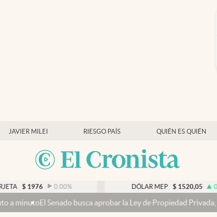
JAVIER MILEI
RIESGO PAÍS
QUIÉN ES QUIÉN
976
0.00
%
DÓLAR MEP
$
1520,05
0.13
%
 Senado busca aprobar la Ley de Propiedad Privada, ahora sin la ven