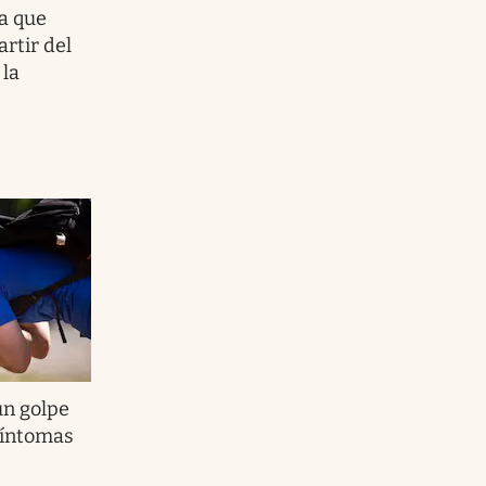
a que
artir del
 la
un golpe
 síntomas