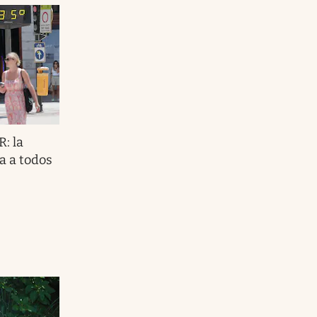
: la
a a todos