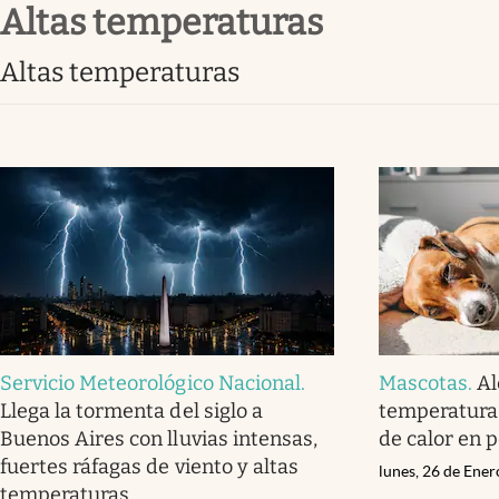
altas temperaturas
Infotechnology
Clase
altas temperaturas
Clima
Mundial 2026
Eventos Corporativos
El Cronista Studio
Mediakit
abre en nueva pestaña
Servicio Meteorológico Nacional
.
Mascotas
.
Al
Llega la tormenta del siglo a
temperaturas
Buenos Aires con lluvias intensas,
de calor en 
fuertes ráfagas de viento y altas
lunes, 26 de Ene
temperaturas