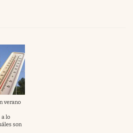
Uruguay
n verano
a lo
uáles son