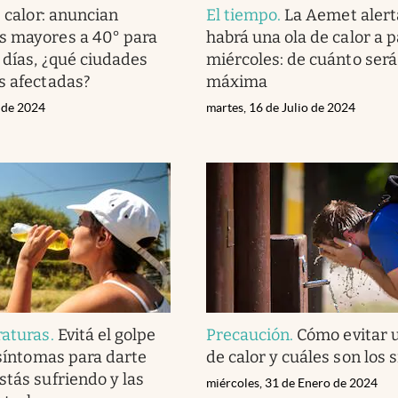
 calor: anuncian
El tiempo
.
La Aemet alert
s mayores a 40° para
habrá una ola de calor a p
 días, ¿qué ciudades
miércoles: de cuánto será
s afectadas?
máxima
o de 2024
martes, 16 de Julio de 2024
raturas
.
Evitá el golpe
Precaución
.
Cómo evitar 
 síntomas para darte
de calor y cuáles son los
stás sufriendo y las
miércoles, 31 de Enero de 2024