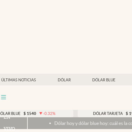
Últimas noticias
Dólar
Members
Economía y Política
Finanzas y Mercados
Mercados Online
ÚLTIMAS NOTICIAS
DÓLAR
DÓLAR BLUE
Negocios
Columnistas
Otras secciones
$
1540
-0.32
%
DÓLAR TARJETA
$
1976
0.33
EN
Dólar hoy y dólar blue hoy: cuál es la cotización del mi
Apertura
VIVO