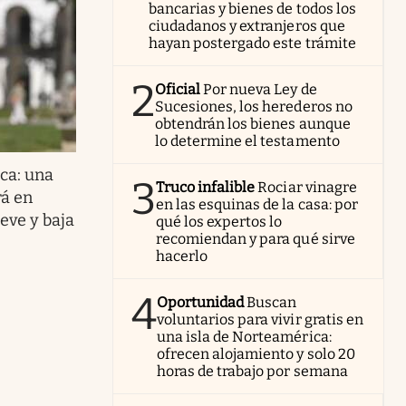
bancarias y bienes de todos los
ciudadanos y extranjeros que
hayan postergado este trámite
2
Oficial
Por nueva Ley de
Sucesiones, los herederos no
obtendrán los bienes aunque
lo determine el testamento
ca: una
3
Truco infalible
Rociar vinagre
á en
en las esquinas de la casa: por
eve y baja
qué los expertos lo
recomiendan y para qué sirve
hacerlo
4
Oportunidad
Buscan
voluntarios para vivir gratis en
una isla de Norteamérica:
ofrecen alojamiento y solo 20
horas de trabajo por semana