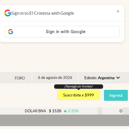
×
Sign in to El Cronista with Google
6 de agosto de 2026
Edición:
Argentina
FORO
¡Navegá sin limites!
Argentina
Suscribite x $999
Ingresá
España
México
DÓLAR BNA
$
1520
0.33
%
DÓLAR BLUE
$
1
USA
Dólar ho
Colombia