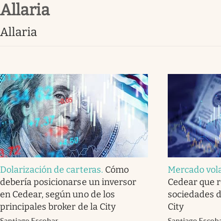
allaria
Infotechnology
Clase
allaria
Clima
Mundial 2026
Eventos Corporativos
El Cronista Studio
Mediakit
abre en nueva pestaña
Dolarización de carteras
.
Cómo
Mercado vola
debería posicionarse un inversor
Cedear que 
en Cedear, según uno de los
sociedades de
principales broker de la City
City
Santiago Escobar
Santiago Escob