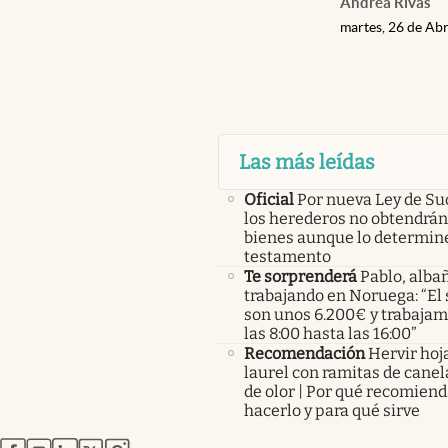
Andrea Rivas
martes, 26 de Abr
Las más leídas
Oficial
Por nueva Ley de Su
los herederos no obtendrán
bienes aunque lo determine
testamento
Te sorprenderá
Pablo, albañ
trabajando en Noruega: “El 
son unos 6.200€ y trabaja
las 8:00 hasta las 16:00”
Recomendación
Hervir hoj
laurel con ramitas de canel
de olor | Por qué recomien
hacerlo y para qué sirve
abre en nueva pestaña
abre en nueva pestaña
abre en nueva pestaña
abre en nueva pestaña
abre en nueva pestaña