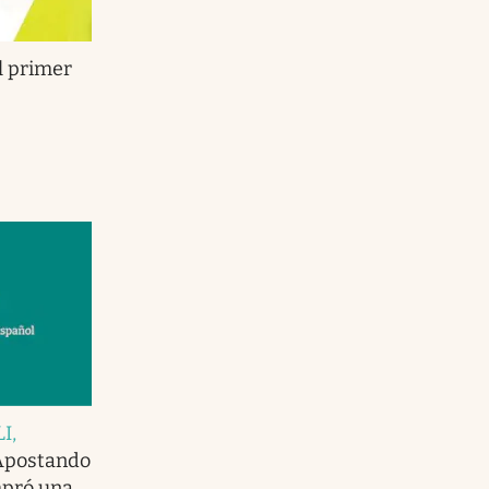
l primer
I,
Apostando
mpró una