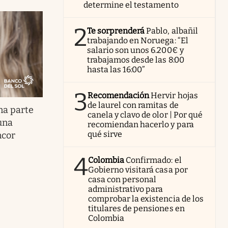
determine el testamento
2
Te sorprenderá
Pablo, albañil
trabajando en Noruega: “El
salario son unos 6.200€ y
trabajamos desde las 8:00
hasta las 16:00”
3
Recomendación
Hervir hojas
de laurel con ramitas de
na parte
canela y clavo de olor | Por qué
una
recomiendan hacerlo y para
qué sirve
ncor
4
Colombia
Confirmado: el
Gobierno visitará casa por
casa con personal
administrativo para
comprobar la existencia de los
titulares de pensiones en
Colombia