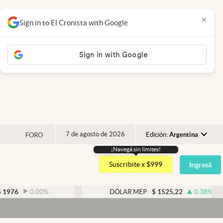
×
Sign in to El Cronista with Google
7 de agosto de 2026
Edición:
Argentina
FORO
¡Navegá sin limites!
Argentina
Suscribite x $999
Ingresá
España
México
0.00
%
DÓLAR MEP
$
1525,22
0.38
%
USA
Colombia