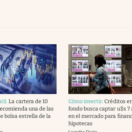
til
.
La cartera de 10
Cómo invertir
.
Créditos en
recomienda una de las
fondo busca captar u$s 7 
 bolsa estrella de la
en el mercado para financ
hipotecas
ar
Leandro Dario