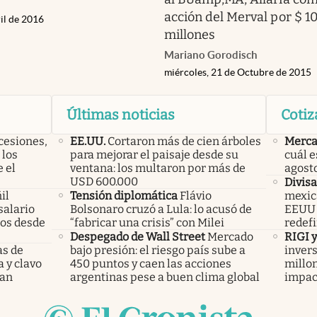
acción del Merval por $ 10
il de 2016
millones
Mariano Gorodisch
miércoles, 21 de Octubre de 2015
Últimas noticias
Cotiz
cesiones,
EE.UU.
Cortaron más de cien árboles
Merca
 los
para mejorar el paisaje desde su
cuál e
 el
ventana: los multaron por más de
agost
USD 600.000
Divisa
il
Tensión diplomática
Flávio
mexica
salario
Bolsonaro cruzó a Lula: lo acusó de
EEUU y
mos desde
“fabricar una crisis” con Milei
redefi
Despegado de Wall Street
Mercado
RIGI 
as de
bajo presión: el riesgo país sube a
invers
a y clavo
450 puntos y caen las acciones
millo
dan
argentinas pese a buen clima global
impac