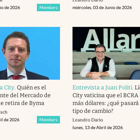
nio de 2026
Members
miércoles, 03 de Junio de 2026
a City
.
Quién es el
Entrevista a Juan Politi
.
Lí
ente del Mercado de
City vaticina que el BCR
se retira de Byma
más dólares: ¿qué pasará 
tipo de cambio?
isch
il de 2026
Members
Leandro Dario
lunes, 13 de Abril de 2026