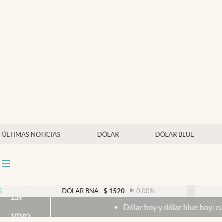
Últimas noticias
Dólar
Members
Economía y Política
Finanzas y Mercados
Mercados Online
ÚLTIMAS NOTICIAS
DÓLAR
DÓLAR BLUE
Negocios
Columnistas
Otras secciones
DÓLAR BNA
$
1520
0.00
%
DÓLAR
EN
Dólar hoy y dólar blue hoy: cuál es la co
Apertura
VIVO