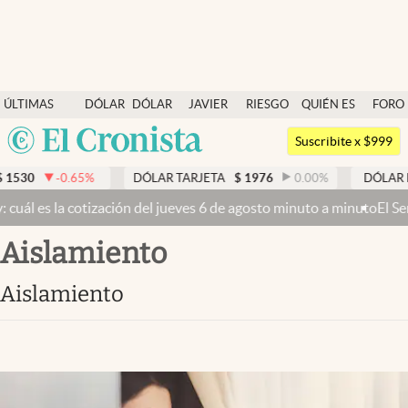
Últimas noticias
ÚLTIMAS
DÓLAR
DÓLAR
JAVIER
RIESGO
QUIÉN ES
FORO
Dólar
NOTICIAS
BLUE
MILEI
PAÍS
QUIÉN
Argentina
Members
Suscribite x $999
España
Economía y Política
5
%
DÓLAR TARJETA
$
1976
0.00
%
DÓLAR MEP
$
1520,6
México
jueves 6 de agosto minuto a minuto
El Senado busca aprobar la Ley d
Finanzas y Mercados
USA
aislamiento
Mercados Online
Colombia
Uruguay
Negocios
aislamiento
Columnistas
Otras secciones
Apertura