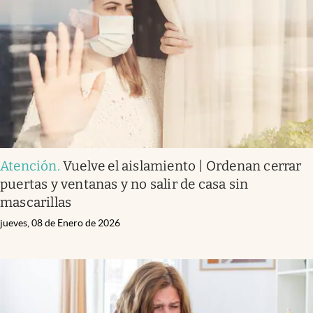
Infotechnology
Clase
Clima
Mundial 2026
Eventos Corporativos
El Cronista Studio
Atención
.
Vuelve el aislamiento | Ordenan cerrar
Mediakit
puertas y ventanas y no salir de casa sin
abre en nueva pestaña
mascarillas
Argentina
jueves, 08 de Enero de 2026