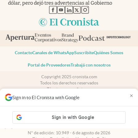
dólar, pero dejó tres advertencias al Gobierno
abre en nueva pestaña
abre en nueva pestaña
abre en nueva pestaña
abre en nueva pestaña
abre en nueva pestaña
Contacto
Canales de WhatsApp
Suscribite
Quiénes Somos
Portal de Proveedores
Trabajá con nosotros
Copyright 2025 cronista.com
Todos los derechos reservados
Términos y condiciones
×
Privacidad
Sign in to El Cronista with Google
Consentimiento
Tel:
+54 11 7078-3270
cronista.com
es propiedad de El Cronista Comercial S.A Registro de
propiedad intelectual: 56576959
N° de edición: 10.949 - 6 de agosto de 2026