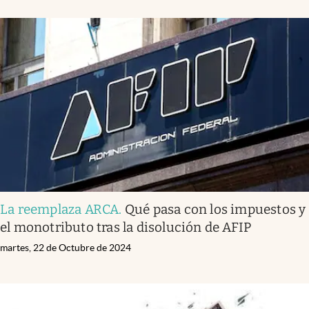
Infotechnology
Clase
Clima
Mundial 2026
Eventos Corporativos
El Cronista Studio
Mediakit
abre en nueva pestaña
Argentina
La reemplaza ARCA
.
Qué pasa con los impuestos y
el monotributo tras la disolución de AFIP
martes, 22 de Octubre de 2024