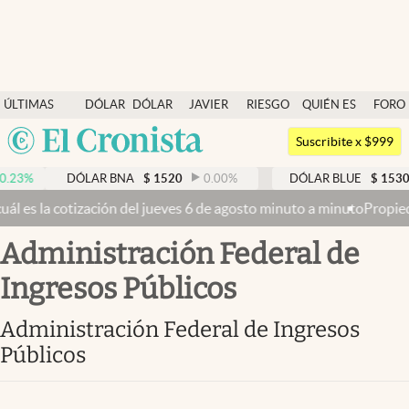
Últimas noticias
ÚLTIMAS
DÓLAR
DÓLAR
JAVIER
RIESGO
QUIÉN ES
FORO
Dólar
NOTICIAS
BLUE
MILEI
PAÍS
QUIÉN
Argentina
Members
Suscribite x $999
España
Economía y Política
DÓLAR BNA
$
1520
0.00
%
DÓLAR BLUE
$
1530
-0.65
México
 del jueves 6 de agosto minuto a minuto
Propiedad privada: con cruc
Finanzas y Mercados
USA
Administración Federal de
Mercados Online
Colombia
Uruguay
Ingresos Públicos
Negocios
Columnistas
Administración Federal de Ingresos
Públicos
Otras secciones
Apertura