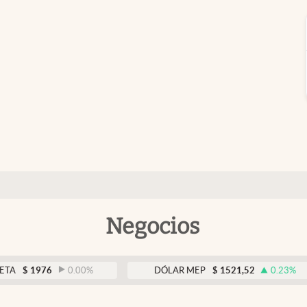
Negocios
76
0.00
%
DÓLAR MEP
$
1521,52
0.23
%