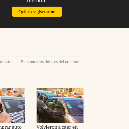
medida.
Quiero registrarme
tomotor
Plan para los dólares del colchón
mprar auto
Volvieron a caer en