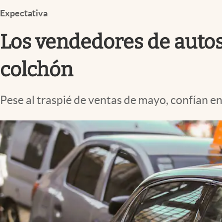
Infotechnology
Expectativa
Clase
Los vendedores de autos 
Clima
Mundial 2026
colchón
Eventos Corporativos
Pese al traspié de ventas de mayo, confían e
El Cronista Studio
Mediakit
abre en nueva pestaña