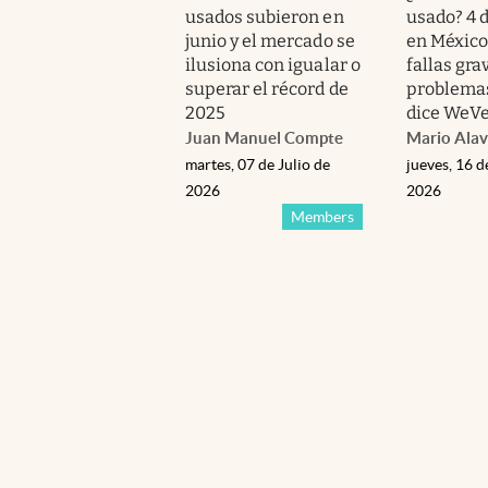
usados subieron en
usado? 4 
junio y el mercado se
en México
ilusiona con igualar o
fallas gra
superar el récord de
problemas
2025
dice WeVe
Juan Manuel Compte
Mario Alav
martes, 07 de Julio de
jueves, 16 d
2026
2026
Members