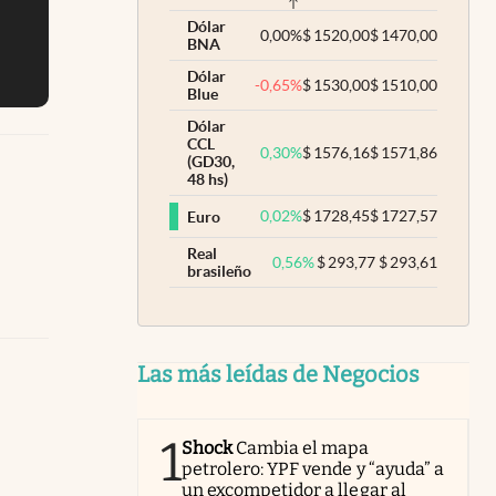
Dólar
0,00
%
$
1520,00
$
1470,00
BNA
Dólar
-0,65
%
$
1530,00
$
1510,00
Blue
Dólar
CCL
0,30
%
$
1576,16
$
1571,86
(GD30,
48 hs)
0,02
%
$
1728,45
$
1727,57
Euro
Real
0,56
%
$
293,77
$
293,61
brasileño
Las más leídas de Negocios
1
Shock
Cambia el mapa
petrolero: YPF vende y “ayuda” a
un excompetidor a llegar al