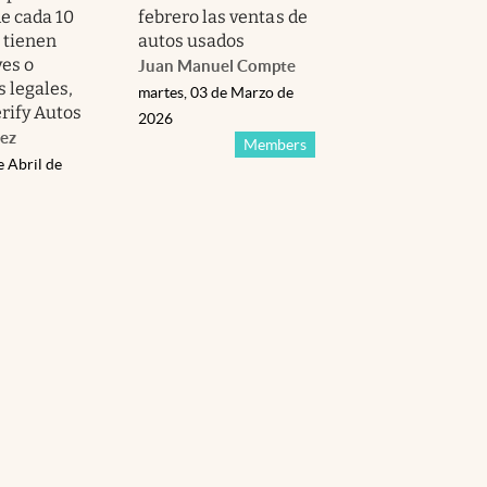
de cada 10
febrero las ventas de
 tienen
autos usados
ves o
Juan Manuel Compte
 legales,
martes, 03 de Marzo de
rify Autos
2026
ez
Members
e Abril de