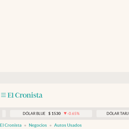
Últimas noticias
Dólar
Members
Economía y Política
Finanzas y Mercados
Mercados Online
Negocios
Columnistas
Otras secciones
DÓLAR BLUE
$
1530
-0.65
%
DÓLAR TARJETA
$
19
Apertura
El Cronista
Negocios
Autos Usados