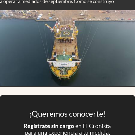
a operar a mediados de septiembre. Cómo se construyó
Infotechnology
Clase
Clima
Mundial 2026
Eventos Corporativos
El Cronista Studio
Mediakit
abre en nueva pestaña
Argentina
¡Queremos conocerte!
Registrate sin cargo
en El Cronista
para una experiencia a tu medida.