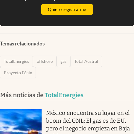
Quiero registrarme
Temas relacionados
TotalEnergies
offshore
gas
Total Austral
Proyecto Fénix
Más noticias de
TotalEnergies
México encuentra su lugar en el
boom del GNL: El gas es de EU,
pero el negocio empieza en Baja