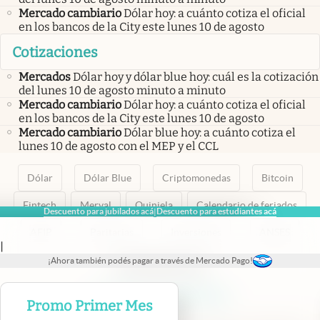
Mercado cambiario
Dólar hoy: a cuánto cotiza el oficial
en los bancos de la City este lunes 10 de agosto
Cotizaciones
Mercados
Dólar hoy y dólar blue hoy: cuál es la cotización
del lunes 10 de agosto minuto a minuto
Mercado cambiario
Dólar hoy: a cuánto cotiza el oficial
en los bancos de la City este lunes 10 de agosto
Mercado cambiario
Dólar blue hoy: a cuánto cotiza el
lunes 10 de agosto con el MEP y el CCL
Dólar
Dólar Blue
Criptomonedas
Bitcoin
Fintech
Merval
Quiniela
Calendario de feriados
Descuento para jubilados acá
Descuento para estudiantes acá
|
AFIP
Paritarias
Inversiones
ANSES
|
¡Ahora también podés pagar a través de Mercado Pago!
abre en nueva pestaña
abre en nueva pestaña
abre en nueva pestaña
abre en nueva pestaña
abre en nueva pestaña
Promo Primer Mes