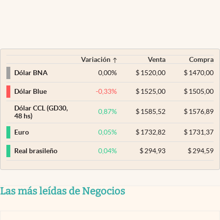
Variación
Venta
Compra
0,00
%
$
1520,00
$
1470,00
Dólar BNA
-0,33
%
$
1525,00
$
1505,00
Dólar Blue
Dólar CCL (GD30,
0,87
%
$
1585,52
$
1576,89
48 hs)
0,05
%
$
1732,82
$
1731,37
Euro
0,04
%
$
294,93
$
294,59
Real brasileño
Las más leídas de Negocios