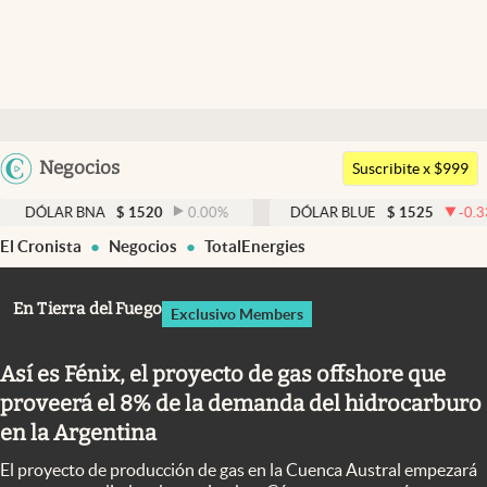
Últimas noticias
Dólar
Argentina
Negocios
Members
Suscribite x $999
España
Economía y Política
R BNA
$
1520
0.00
%
DÓLAR BLUE
$
1525
-0.33
%
México
El Cronista
Negocios
TotalEnergies
Finanzas y Mercados
USA
Mercados Online
Colombia
En Tierra del Fuego
Exclusivo Members
Uruguay
Negocios
Así es Fénix, el proyecto de gas offshore que
Columnistas
proveerá el 8% de la demanda del hidrocarburo
Otras secciones
en la Argentina
Apertura
El proyecto de producción de gas en la Cuenca Austral empezará