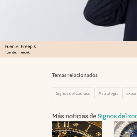
Fuente: Freepik
Fuente: Freepik
Temas relacionados
Signos del zodiaco
Astrología
expar
Más noticias de
Signos del zo