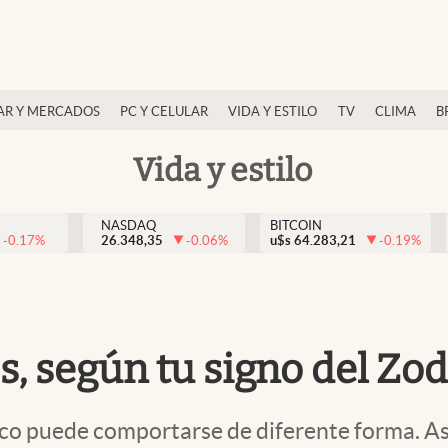
AR Y MERCADOS
PC Y CELULAR
VIDA Y ESTILO
TV
CLIMA
B
Vida y estilo
NASDAQ
BITCOIN
-0.17
%
26.348,35
-0.06
%
u$s
64.283,21
-0.19
%
s, según tu signo del Zo
íaco puede comportarse de diferente forma. Así