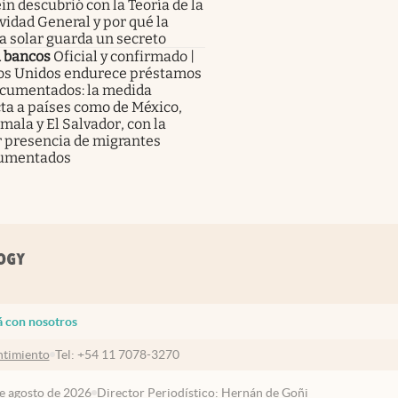
in descubrió con la Teoría de la
vidad General y por qué la
a solar guarda un secreto
a bancos
Oficial y confirmado |
os Unidos endurece préstamos
ocumentados: la medida
ta a países como de México,
ala y El Salvador, con la
 presencia de migrantes
umentados
á con nosotros
timiento
Tel:
+54 11 7078-3270
de agosto de 2026
Director Periodístico: Hernán de Goñi