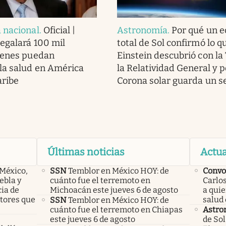
 nacional
.
Oficial |
Astronomía
.
Por qué un e
regalará 100 mil
total de Sol confirmó lo q
ienes puedan
Einstein descubrió con la
la salud en América
la Relatividad General y p
aribe
Corona solar guarda un s
Últimas noticias
Actua
 México,
SSN
Temblor en México HOY: de
Convo
ebla y
cuánto fue el terremoto en
Carlos
cia de
Michoacán este jueves 6 de agosto
a qui
ctores que
salud 
SSN
Temblor en México HOY: de
cuánto fue el terremoto en Chiapas
Astro
este jueves 6 de agosto
de Sol