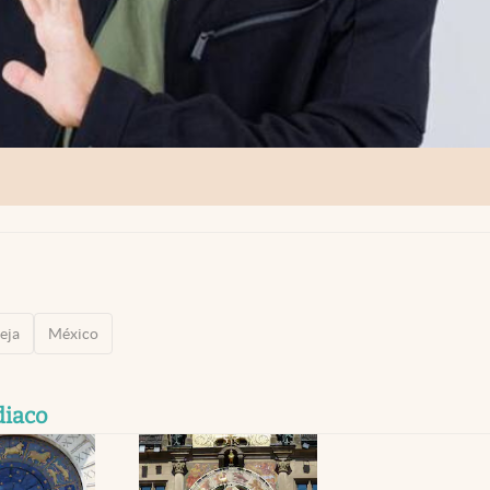
eja
México
diaco