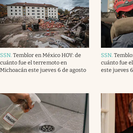
SSN
.
Temblor en México HOY: de
SSN
.
Temblo
cuánto fue el terremoto en
cuánto fue e
Michoacán este jueves 6 de agosto
este jueves 