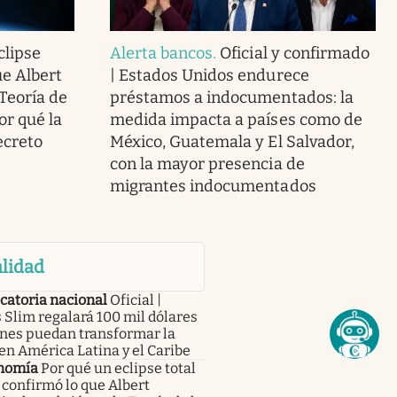
clipse
Alerta bancos
.
Oficial y confirmado
ue Albert
| Estados Unidos endurece
 Teoría de
préstamos a indocumentados: la
or qué la
medida impacta a países como de
ecreto
México, Guatemala y El Salvador,
con la mayor presencia de
migrantes indocumentados
lidad
catoria nacional
Oficial |
 Slim regalará 100 mil dólares
enes puedan transformar la
en América Latina y el Caribe
nomía
Por qué un eclipse total
 confirmó lo que Albert