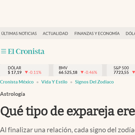
Últimas Noticias
ÚLTIMAS NOTICIAS
ACTUALIDAD
FINANZAS Y ECONOMÍA
DÓL
Actualidad
Finanzas y economía
Dólar y mercados
DÓLAR
BMV
S&P 500
Internacionales
$
17,19
-0.11
%
66.525,18
-0.46
%
7723,55
Opinión
Cronista México
Vida Y Estilo
Signos Del Zodiaco
Brand Strategy
Astrología
Pc y celular
Qué tipo de expareja ere
Vida y estilo
Tv
Al finalizar una relación, cada signo del zod