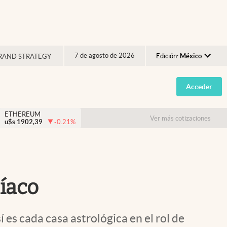
7 de agosto de 2026
Edición:
México
RAND STRATEGY
Argentina
Acceder
España
México
ETHEREUM
Ver más cotizaciones
u$s
1902,39
-0.21
%
USA
Colombia
Uruguay
díaco
 es cada casa astrológica en el rol de