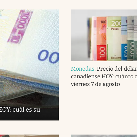
Monedas
.
Precio del dóla
canadiense HOY: cuánto c
viernes 7 de agosto
OY: cuál es su