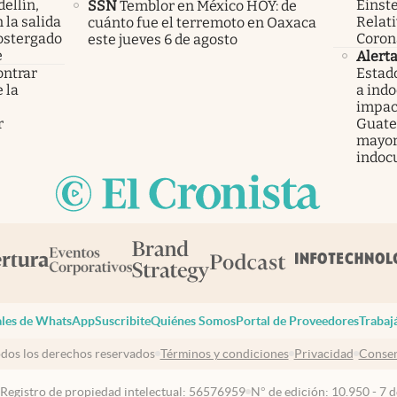
ellín,
Einste
SSN
Temblor en México HOY: de
 la salida
Relati
cuánto fue el terremoto en Oaxaca
ostergado
Coron
este jueves 6 de agosto
e
Alert
ontrar
Estad
 la
a ind
s
impac
r
Guatem
mayor
indoc
les de WhatsApp
Suscribite
Quiénes Somos
Portal de Proveedores
Trabaj
dos los derechos reservados
Términos y condiciones
Privacidad
Consen
 Registro de propiedad intelectual: 56576959
N° de edición: 10.950 - 7 