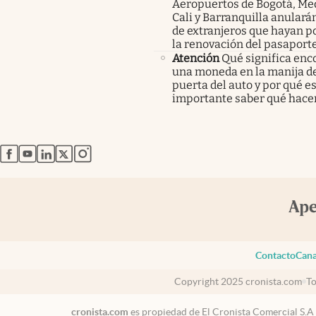
Aeropuertos de Bogotá, Med
Cali y Barranquilla anularán
de extranjeros que hayan p
la renovación del pasaport
Atención
Qué significa enc
una moneda en la manija de
puerta del auto y por qué e
importante saber qué hace
abre en nueva pestaña
abre en nueva pestaña
abre en nueva pestaña
abre en nueva pestaña
abre en nueva pestaña
Contacto
Cana
Copyright 2025 cronista.com
To
cronista.com
es propiedad de El Cronista Comercial S.A