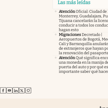
Las más leídas
Atención
Oficial: Ciudad de
Monterrey, Guadalajara, Pu
Tijuana cancelarán la licen
conducir a todos los condu
hagan esto
Migraciones
Decretado |
Aeropuertos de Bogotá, Med
Cali y Barranquilla anularán
de extranjeros que hayan p
la renovación del pasaport
Atención
Qué significa enc
una moneda en la manija de
puerta del auto y por qué e
importante saber qué hace
abre en nueva pestaña
abre en nueva pestaña
abre en nueva pestaña
abre en nueva pestaña
abre en nueva pestaña