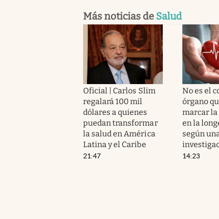
Más noticias de
Salud
Oficial | Carlos Slim
No es el c
regalará 100 mil
órgano qu
dólares a quienes
marcar la
puedan transformar
en la long
la salud en América
según un
Latina y el Caribe
investiga
21:47
14:23