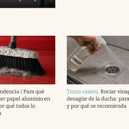
endencia | Para qué
Truco casero
.
Rociar vina
er papel aluminio en
desagüe de la ducha: para
or qué todos lo
y por qué se recomienda
n