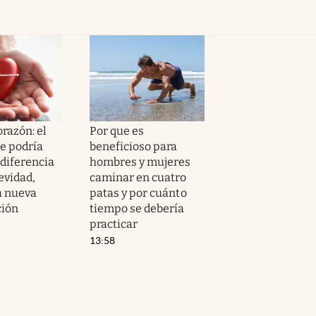
orazón: el
Por que es
e podría
beneficioso para
 diferencia
hombres y mujeres
evidad,
caminar en cuatro
a nueva
patas y por cuánto
ción
tiempo se debería
practicar
13:58