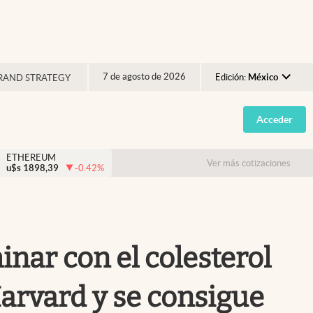
7 de agosto de 2026
Edición:
México
RAND STRATEGY
Argentina
Acceder
España
México
ETHEREUM
Ver más cotizaciones
u$s
1898,39
-0.42
%
USA
Colombia
Uruguay
minar con el colesterol
 Harvard y se consigue