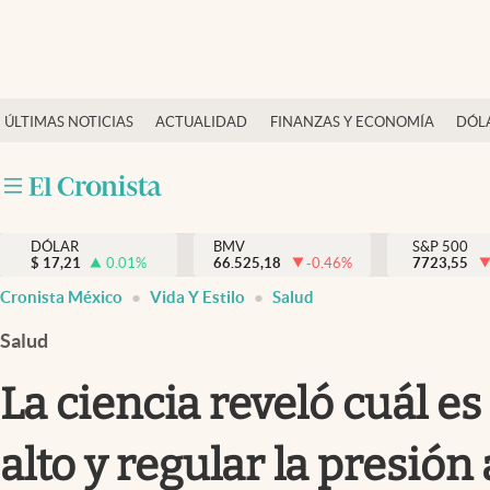
Últimas Noticias
ÚLTIMAS NOTICIAS
ACTUALIDAD
FINANZAS Y ECONOMÍA
DÓL
Actualidad
Finanzas y economía
Dólar y mercados
DÓLAR
BMV
S&P 500
Internacionales
$
17,21
0.01
%
66.525,18
-0.46
%
7723,55
Opinión
Cronista México
Vida Y Estilo
Salud
Brand Strategy
Salud
Pc y celular
La ciencia reveló cuál es
Vida y estilo
alto y regular la presió
Tv