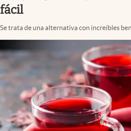
Clima
fácil
Espiritualidad
Mediakit
Se trata de una alternativa con increíbles ben
abre en nueva pestaña