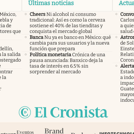
Últimas noticias
Actua
 México,
Cheers
Ni alcohol ni consumo
Convo
ebla y
tradicional: Así es como la cerveza
Carlos
cia de
sostiene el 40% de las tienditas y
a qui
ctores que
conquista el mercado global
salud 
Banca
Nu ya es banco en México: qué
Astro
cambia para sus usuarios y la nueva
de Sol
ellín,
función que prepara
Einste
 la salida
Relati
Política monetaria
Crónica de una
ostergado
Coron
pausa anunciada: Banxico deja la
e
tasa de interés en 6.5% sin
Alert
ontrar
sorprender al mercado
Estad
 la
a ind
s
impac
r
Guatem
mayor
indoc