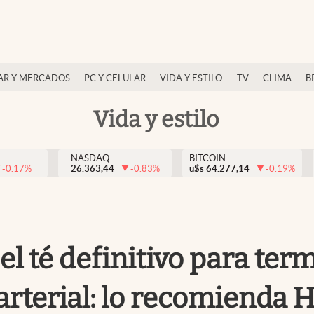
AR Y MERCADOS
PC Y CELULAR
VIDA Y ESTILO
TV
CLIMA
B
Vida y estilo
NASDAQ
BITCOIN
-0.17
%
26.363,44
-0.83
%
u$s
64.277,14
-0.19
%
 el té definitivo para ter
n arterial: lo recomienda