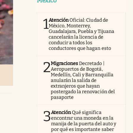
México
1
Atención
Oficial: Ciudad de
México, Monterrey,
Guadalajara, Puebla y Tijuana
cancelarán la licencia de
conducir a todos los
conductores que hagan esto
2
Migraciones
Decretado |
Aeropuertos de Bogotá,
Medellín, Cali y Barranquilla
anularán la salida de
extranjeros que hayan
postergado la renovación del
pasaporte
3
Atención
Qué significa
encontrar una moneda en la
manija de la puerta del auto y
por qué es importante saber