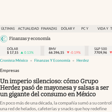
Últimas Noticias
ÚLTIMAS
ACTUALIDAD
FINANZAS
DÓLAR Y
PC Y
VIDA Y
Actualidad
NOTICIAS
Y
MERCADOS
CELULAR
ESTILO
Argentina
Finanzas y economía
Finanzas y economía
ECONOMÍA
España
Dólar y mercados
DÓLAR
BMV
S&P 500
$
17,15
0.13
%
66.396,15
-0.19
%
México
7709,96
Internacionales
Cronista México
Finanzas Y Economía
Herdez
USA
Opinión
Colombia
Empresas
Uruguay
Brand Strategy
Un imperio silencioso: cómo Grupo
Pc y celular
Herdez pasó de mayonesa y salsas a ser
un gigante del consumo en México
Vida y estilo
En poco más de una década, la compañía sumó a su control
Tv
una red de helados, cafeterías y snacks que hoy redefine