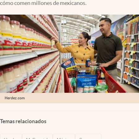
cómo comen millones de mexicanos.
Clima
Espiritualidad
Mediakit
abre en nueva pestaña
México
Herdez.com
Temas relacionados