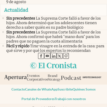
9 de agosto
Actualidad
Sin precedentes
La Suprema Corte falló a favor de los
hijos. Ahora determinó que los adolescentes tienen
derecho a saber quién es su padre biológico
Sin precedentes
La Suprema Corte falló a favor de los
hijos. Ahora confirmó que habrá “mano dura” para los
padres que no paguen la cuota alimentaria
Fácil y rápido
Tirar vinagre en la entrada de la casa: para
qué sirve y por qué los expertos lo recomiendan
abre en nueva pestaña
abre en nueva pestaña
abre en nueva pestaña
abre en nueva pestaña
abre en nueva pestaña
Contacto
Canales de WhatsApp
Suscribite
Quiénes Somos
Portal de Proveedores
Trabajá con nosotros