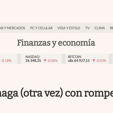
AR Y MERCADOS
PC Y CELULAR
VIDA Y ESTILO
TV
CLIMA
B
Finanzas y economía
NASDAQ
BITCOIN
-0.18
%
26.348,35
-0.06
%
u$s
64.927,11
-0.03
%
a (otra vez) con romper