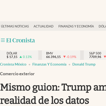
Últimas Noticias
ÚLTIMAS NOTICIAS
ACTUALIDAD
FINANZAS Y ECONOMÍA
DÓL
Actualidad
Finanzas y economía
Dólar y mercados
DÓLAR
BMV
S&P 500
Internacionales
$
17,15
0.13
%
66.396,15
-0.19
%
7709,96
Opinión
Cronista México
Finanzas Y Economía
Donald Trump
Brand Strategy
Comercio exterior
Pc y celular
Mismo guion: Trump amag
Vida y estilo
realidad de los datos
Tv