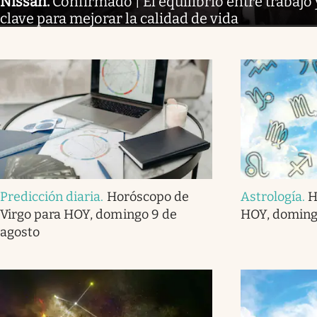
Nissan
.
Confirmado | El equilibrio entre trabajo 
clave para mejorar la calidad de vida
Predicción diaria
.
Horóscopo de
Astrología
.
H
Virgo para HOY, domingo 9 de
HOY, doming
agosto