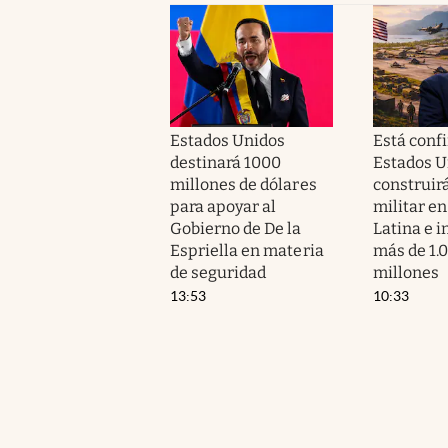
Estados Unidos
Está conf
destinará 1000
Estados U
millones de dólares
construir
para apoyar al
militar e
Gobierno de De la
Latina e i
Espriella en materia
más de 1.
de seguridad
millones
13:53
10:33