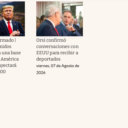
irmado |
Orsi confirmó
nidos
conversaciones con
á una base
EEUU para recibir a
n América
deportados
nyectará
viernes, 07 de Agosto de
000
2026