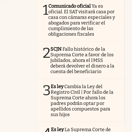
1
Comunicado oficial
Ya es
oficial. El SAT visitará casa por
casa con cámaras especiales y
abogados para verificar el
cumplimiento de las
obligaciones fiscales
2
SCJN
Fallo histórico de la
Suprema Corte a favor de los
jubilados, ahora el IMSS
deberá devolver el dinero a la
cuenta del beneficiario
3
Es ley
Cambia la Ley del
Registro Civil | Por fallo de la
Suprema Corte ahora los
padres podrán optar por
apellidos compuestos para
sus hijos
Es ley
La Suprema Corte de