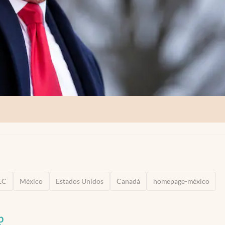
EC
México
Estados Unidos
Canadá
homepage-méxico
p