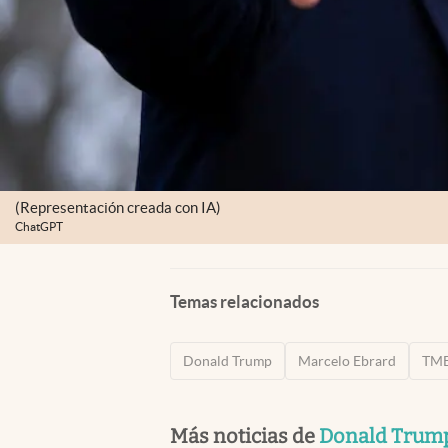
(Representación creada con IA)
ChatGPT
Temas relacionados
Donald Trump
Marcelo Ebrard
TM
Más noticias de
Donald Trum