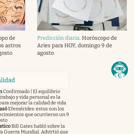
opo de
Predicción diaria
.
Horóscopo de
os astros
Aries para HOY, domingo 9 de
gosto
agosto
lidad
n
Confirmado | El equilibrio
trabajo y vida personal es la
para mejorar la calidad de vida
asó
Efemérides: estos son los
ecimientos que ocurrieron un 9
osto
stico
Bill Gates habló sobre la
a Guerra Mundial. Advirtió que