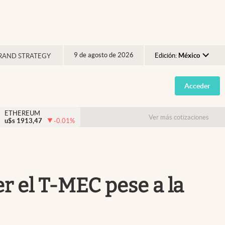
9 de agosto de 2026
Edición:
México
RAND STRATEGY
Argentina
Acceder
España
México
ETHEREUM
Ver más cotizaciones
u$s
1913,47
-0.01
%
USA
Colombia
Uruguay
 el T-MEC pese a la