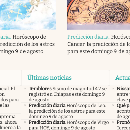
iaria
.
Horóscopo de
Predicción diaria
.
Horósc
redicción de los astros
Cáncer: la predicción de l
mingo 9 de agosto
para este domingo 9 de a
Últimas noticias
Actua
icial. El
Temblores
Sismo de magnitud 4.2 se
Nissa
con
registró en Chiapas este domingo 9
entre 
ados para
de agosto
clave 
e las
Predicción diaria
Horóscopo de Leo:
Qué p
la predicción de los astros para este
acont
 Suprema
domingo 9 de agosto
de ag
os, ahora
Predicción diaria
Horóscopo de Virgo
Pronó
inero a la
para HOY, domingo 9 de agosto
Tercer