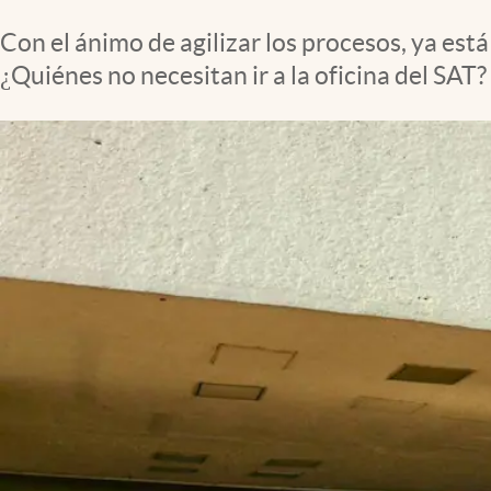
Clima
Con el ánimo de agilizar los procesos, ya est
Espiritualidad
¿Quiénes no necesitan ir a la oficina del SAT?
Mediakit
abre en nueva pestaña