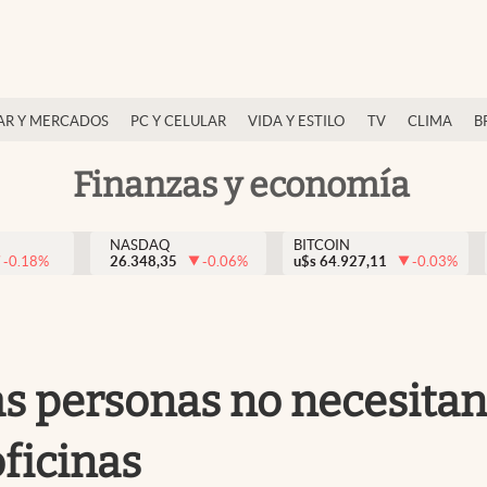
AR Y MERCADOS
PC Y CELULAR
VIDA Y ESTILO
TV
CLIMA
B
Finanzas y economía
NASDAQ
BITCOIN
-0.18
%
26.348,35
-0.06
%
u$s
64.927,11
-0.03
%
as personas no necesitan
oficinas