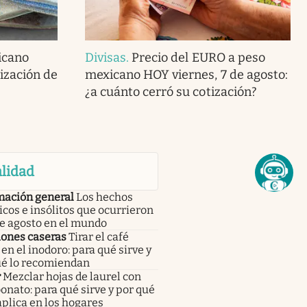
icano
Divisas
.
Precio del EURO a peso
tización de
mexicano HOY viernes, 7 de agosto:
¿a cuánto cerró su cotización?
lidad
mación general
Los hechos
icos e insólitos que ocurrieron
de agosto en el mundo
iones caseras
Tirar el café
en el inodoro: para qué sirve y
ué lo recomiendan
r
Mezclar hojas de laurel con
onato: para qué sirve y por qué
aplica en los hogares