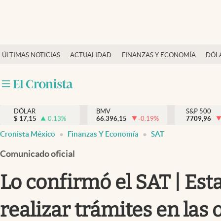
Últimas Noticias
ÚLTIMAS NOTICIAS
ACTUALIDAD
FINANZAS Y ECONOMÍA
DÓL
Actualidad
Finanzas y economía
Dólar y mercados
DÓLAR
BMV
S&P 500
Internacionales
$
17,15
0.13
%
66.396,15
-0.19
%
7709,96
Opinión
Cronista México
Finanzas Y Economía
SAT
Brand Strategy
Comunicado oficial
Pc y celular
Lo confirmó el SAT | Est
Vida y estilo
realizar trámites en las 
Tv