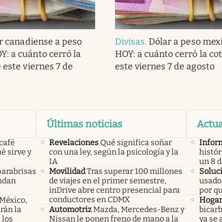
r canadiense a peso
Divisas
.
Dólar a peso mex
: a cuánto cerró la
HOY: a cuánto cerró la co
 este viernes 7 de
este viernes 7 de agosto
Últimas noticias
Actua
 café
Revelaciones
Qué significa soñar
Infor
é sirve y
con una ley, según la psicología y la
histór
IA
un 8 
parabrisas
Movilidad
Tras superar 100 millones
Soluc
endan
de viajes en el primer semestre,
usado 
inDrive abre centro presencial para
por q
conductores en CDMX
 México,
Hoga
rán la
Automotriz
Mazda, Mercedes-Benz y
bicarb
 los
Nissan le ponen freno de mano a la
ya se 