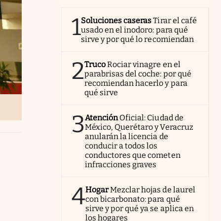
1
Soluciones caseras
Tirar el café
usado en el inodoro: para qué
sirve y por qué lo recomiendan
2
Truco
Rociar vinagre en el
parabrisas del coche: por qué
recomiendan hacerlo y para
qué sirve
3
Atención
Oficial: Ciudad de
México, Querétaro y Veracruz
anularán la licencia de
conducir a todos los
conductores que cometen
infracciones graves
4
Hogar
Mezclar hojas de laurel
con bicarbonato: para qué
sirve y por qué ya se aplica en
los hogares