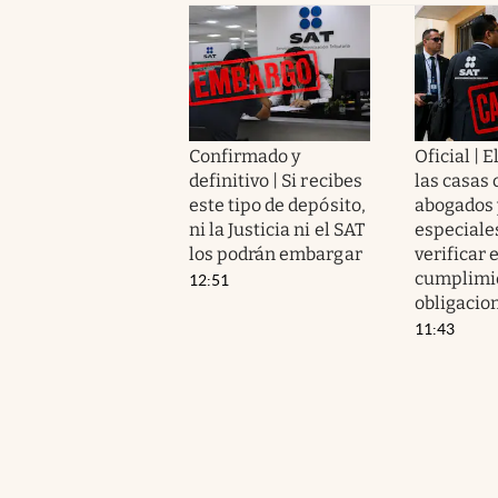
Confirmado y
Oficial | E
definitivo | Si recibes
las casas 
este tipo de depósito,
abogados 
ni la Justicia ni el SAT
especiale
los podrán embargar
verificar e
cumplimie
12:51
obligacion
11:43