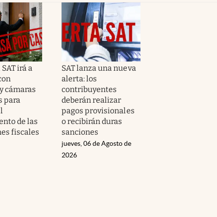
l SAT irá a
SAT lanza una nueva
con
alerta: los
y cámaras
contribuyentes
s para
deberán realizar
l
pagos provisionales
nto de las
o recibirán duras
es fiscales
sanciones
jueves, 06 de Agosto de
2026