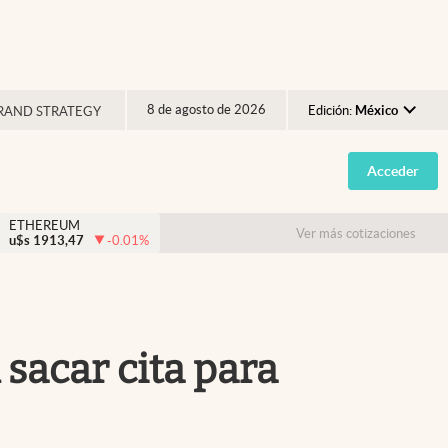
8 de agosto de 2026
Edición:
México
RAND STRATEGY
Argentina
Acceder
España
México
ETHEREUM
Ver más cotizaciones
u$s
1913,47
-0.01
%
USA
Colombia
Uruguay
 sacar cita para