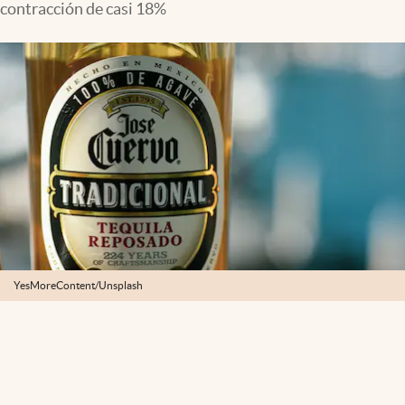
contracción de casi 18%
Clima
Espiritualidad
Mediakit
abre en nueva pestaña
México
YesMoreContent/Unsplash