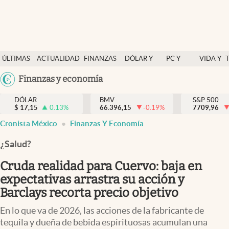
Últimas Noticias
ÚLTIMAS
ACTUALIDAD
FINANZAS
DÓLAR Y
PC Y
VIDA Y
Actualidad
NOTICIAS
Y
MERCADOS
CELULAR
ESTILO
Argentina
Finanzas y economía
Finanzas y economía
ECONOMÍA
España
Dólar y mercados
DÓLAR
BMV
S&P 500
$
17,15
0.13
%
66.396,15
-0.19
%
México
7709,96
Internacionales
Cronista México
Finanzas Y Economía
USA
Opinión
Colombia
¿Salud?
Uruguay
Brand Strategy
Cruda realidad para Cuervo: baja en
Pc y celular
expectativas arrastra su acción y
Barclays recorta precio objetivo
Vida y estilo
En lo que va de 2026, las acciones de la fabricante de
Tv
tequila y dueña de bebida espirituosas acumulan una