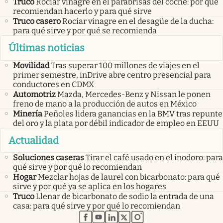
Truco
Rociar vinagre en el parabrisas del coche: por qué
recomiendan hacerlo y para qué sirve
Truco casero
Rociar vinagre en el desagüe de la ducha:
para qué sirve y por qué se recomienda
Últimas noticias
Movilidad
Tras superar 100 millones de viajes en el
primer semestre, inDrive abre centro presencial para
conductores en CDMX
Automotriz
Mazda, Mercedes-Benz y Nissan le ponen
freno de mano a la producción de autos en México
Minería
Peñoles lidera ganancias en la BMV tras repunte
del oro y la plata por débil indicador de empleo en EEUU
Actualidad
Soluciones caseras
Tirar el café usado en el inodoro: para
qué sirve y por qué lo recomiendan
Hogar
Mezclar hojas de laurel con bicarbonato: para qué
sirve y por qué ya se aplica en los hogares
Truco
Llenar de bicarbonato de sodio la entrada de una
casa: para qué sirve y por qué lo recomiendan
abre en nueva pestaña
abre en nueva pestaña
abre en nueva pestaña
abre en nueva pestaña
abre en nueva pestaña