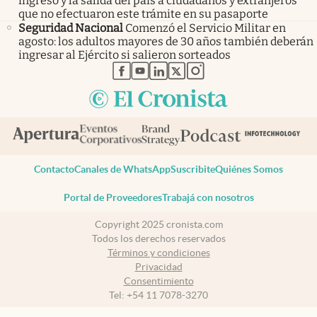
ingreso y la salida del país a ciudadanos y extranjeros
que no efectuaron este trámite en su pasaporte
Seguridad Nacional
Comenzó el Servicio Militar en
agosto: los adultos mayores de 30 años también deberán
ingresar al Ejército si salieron sorteados
abre en nueva pestaña
abre en nueva pestaña
abre en nueva pestaña
abre en nueva pestaña
abre en nueva pestaña
Contacto
Canales de WhatsApp
Suscribite
Quiénes Somos
Portal de Proveedores
Trabajá con nosotros
Copyright 2025 cronista.com
Todos los derechos reservados
Términos y condiciones
Privacidad
Consentimiento
Tel:
+54 11 7078-3270