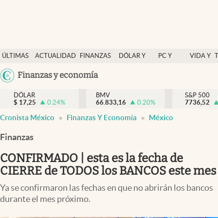
Últimas Noticias
ÚLTIMAS
ACTUALIDAD
FINANZAS
DÓLAR Y
PC Y
VIDA Y
Actualidad
NOTICIAS
Y
MERCADOS
CELULAR
ESTILO
Argentina
Finanzas y economía
Finanzas y economía
ECONOMÍA
España
Dólar y mercados
DÓLAR
BMV
S&P 500
$
17,25
0.24
%
66.833,16
0.20
%
México
7736,52
Internacionales
Cronista México
Finanzas Y Economía
México
USA
Opinión
Colombia
Finanzas
Uruguay
Brand Strategy
CONFIRMADO | esta es la fecha de
Pc y celular
CIERRE de TODOS los BANCOS este mes
Vida y estilo
Ya se confirmaron las fechas en que no abrirán los bancos
durante el mes próximo.
Tv