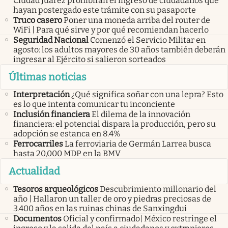
Ciudad Juárez prohibirán el ingreso de ciudadanos que
hayan postergado este trámite con su pasaporte
Truco casero
Poner una moneda arriba del router de
WiFi | Para qué sirve y por qué recomiendan hacerlo
Seguridad Nacional
Comenzó el Servicio Militar en
agosto: los adultos mayores de 30 años también deberán
ingresar al Ejército si salieron sorteados
Últimas noticias
Interpretación
¿Qué significa soñar con una lepra? Esto
es lo que intenta comunicar tu inconciente
Inclusión financiera
El dilema de la innovación
financiera: el potencial dispara la producción, pero su
adopción se estanca en 8.4%
Ferrocarriles
La ferroviaria de Germán Larrea busca
hasta 20,000 MDP en la BMV
Actualidad
Tesoros arqueológicos
Descubrimiento millonario del
año | Hallaron un taller de oro y piedras preciosas de
3.400 años en las ruinas chinas de Sanxingdui
Documentos
Oficial y confirmado| México restringe el