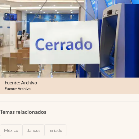
Clima
Espiritualidad
Mediakit
abre en nueva pestaña
México
Fuente: Archivo
Fuente: Archivo
Temas relacionados
México
Bancos
feriado