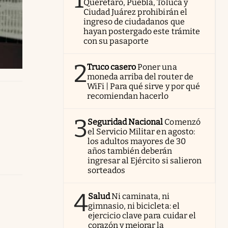
Querétaro, Puebla, Toluca y
Ciudad Juárez prohibirán el
ingreso de ciudadanos que
hayan postergado este trámite
con su pasaporte
2
Truco casero
Poner una
moneda arriba del router de
WiFi | Para qué sirve y por qué
recomiendan hacerlo
3
Seguridad Nacional
Comenzó
el Servicio Militar en agosto:
los adultos mayores de 30
años también deberán
ingresar al Ejército si salieron
sorteados
4
Salud
Ni caminata, ni
gimnasio, ni bicicleta: el
ejercicio clave para cuidar el
corazón y mejorar la