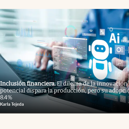
Inclusión financiera
.
El dilema de la innovación 
potencial dispara la producción, pero su adopci
8.4%
Karla Tejeda