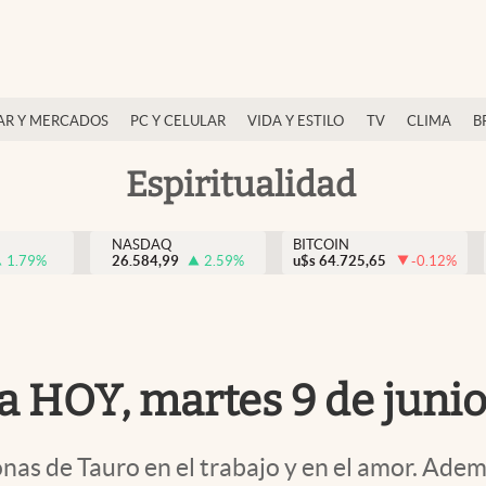
AR Y MERCADOS
PC Y CELULAR
VIDA Y ESTILO
TV
CLIMA
B
Espiritualidad
NASDAQ
BITCOIN
1.79
%
26.584,99
2.59
%
u$s
64.725,65
-0.12
%
a HOY, martes 9 de juni
nas de Tauro en el trabajo y en el amor. Ade