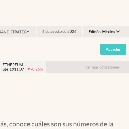
6 de agosto de 2026
Edición:
México
RAND STRATEGY
Argentina
Acceder
España
México
ETHEREUM
Ver más cotizaciones
u$s
1911,07
-0.26
%
USA
Colombia
Uruguay
o
más, conoce cuáles son sus números de la