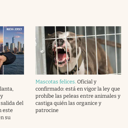
Mascotas felices
.
Oficial y
lanta,
confirmado: está en vigor la ley que
ey
prohíbe las peleas entre animales y
 salida del
castiga quién las organice y
n este
patrocine
en su