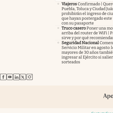
Viajeros
Confirmado | Quer
Puebla, Toluca y Ciudad Juá
prohibirán el ingreso de c
que hayan postergado este 
con su pasaporte
Truco casero
Poner una m
arriba del router de WiFi | 
sirve y por qué recomienda
Seguridad Nacional
Comenz
Servicio Militar en agosto: 
mayores de 30 años tambié
ingresar al Ejército si salie
sorteados
abre en nueva pestaña
abre en nueva pestaña
abre en nueva pestaña
abre en nueva pestaña
abre en nueva pestaña