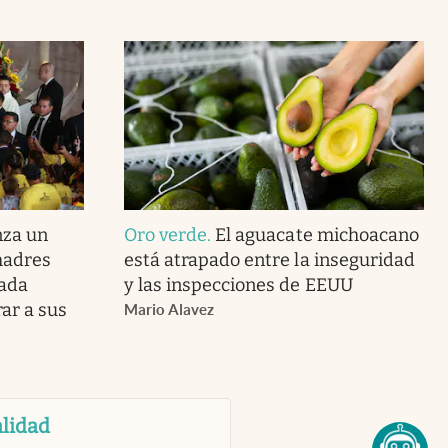
nza un
Oro verde
.
El aguacate michoacano
madres
está atrapado entre la inseguridad
Nada
y las inspecciones de EEUU
ar a sus
Mario Alavez
lidad