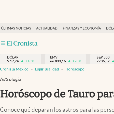
Últimas Noticias
ÚLTIMAS NOTICIAS
ACTUALIDAD
FINANZAS Y ECONOMÍA
DÓL
Actualidad
Finanzas y economía
Dólar y mercados
DÓLAR
BMV
S&P 500
Internacionales
$
17,24
0.18
%
66.833,16
0.20
%
7736,52
Opinión
Cronista México
Espiritualidad
Horoscopo
Brand Strategy
Astrología
Pc y celular
Horóscopo de Tauro par
Vida y estilo
Tv
Conoce qué deparan los astros para las perso