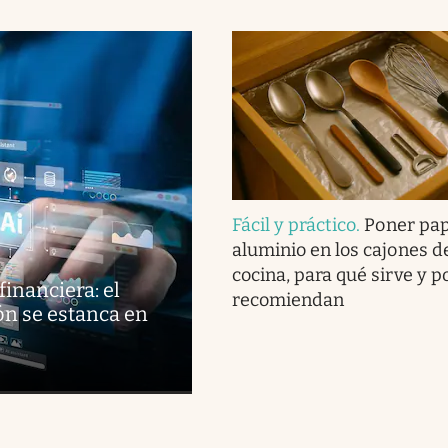
Fácil y práctico
.
Poner pap
aluminio en los cajones de
cocina, para qué sirve y p
financiera: el
recomiendan
ón se estanca en