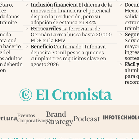
étaro,
Inclusión financiera
El dilema de la
Docu
rez
innovación financiera: el potencial
México
iudadanos
dispara la producción, pero su
salida
trámite
adopción se estanca en 8.4%
extran
trámi
Ferrocarriles
La ferroviaria de
oneda
Germán Larrea busca hasta 20,000
Segur
Para qué
MDP en la BMV
Servic
n hacerlo
mayor
Beneficio
Confirmado | Infonavit
ingres
ó el
deposita 70 mil pesos a quienes
sorte
los adultos
cumplan tres requisitos clave en
n deberán
agosto 2026
Fácil 
ron
alumin
para q
recom