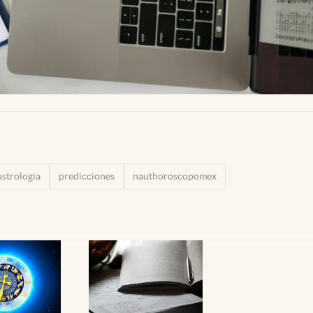
astrologia
predicciones
nauthoroscopomex