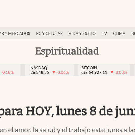
AR Y MERCADOS
PC Y CELULAR
VIDA Y ESTILO
TV
CLIMA
B
Espiritualidad
NASDAQ
BITCOIN
-0.18
%
26.348,35
-0.06
%
u$s
64.927,11
-0.03
%
para HOY, lunes 8 de jun
en el amor, la salud y el trabajo este lunes a 