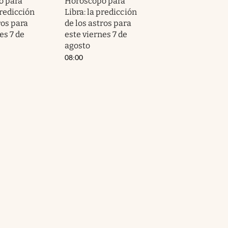
o para
Horóscopo para
predicción
Libra: la predicción
ros para
de los astros para
es 7 de
este viernes 7 de
agosto
08:00