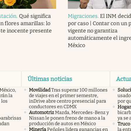
stación
.
Qué significa
Migraciones
.
El INM decid
n flores amarillas: lo
por caso | Contar con un 
ste inocente presente
vigente no garantiza
automáticamente el ingre
México
Últimas noticias
Actua
 México,
Movilidad
Tras superar 100 millones
Soluc
rán la
de viajes en el primer semestre,
usado 
 los
inDrive abre centro presencial para
por q
conductores en CDMX
Hoga
Automotriz
Mazda, Mercedes-Benz y
bicarb
parabrisas
Nissan le ponen freno de mano a la
ya se 
endan
producción de autos en México
Truco
Minería
Peñoles lidera ganancias en
la ent