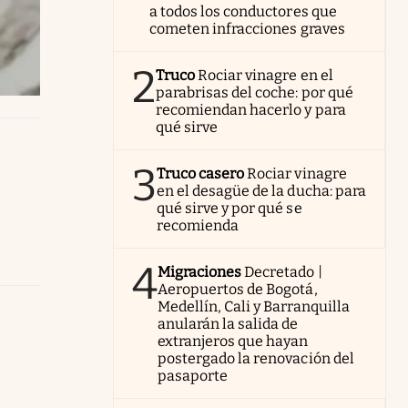
a todos los conductores que
cometen infracciones graves
2
Truco
Rociar vinagre en el
parabrisas del coche: por qué
recomiendan hacerlo y para
qué sirve
3
Truco casero
Rociar vinagre
en el desagüe de la ducha: para
qué sirve y por qué se
recomienda
4
Migraciones
Decretado |
Aeropuertos de Bogotá,
Medellín, Cali y Barranquilla
anularán la salida de
extranjeros que hayan
postergado la renovación del
pasaporte