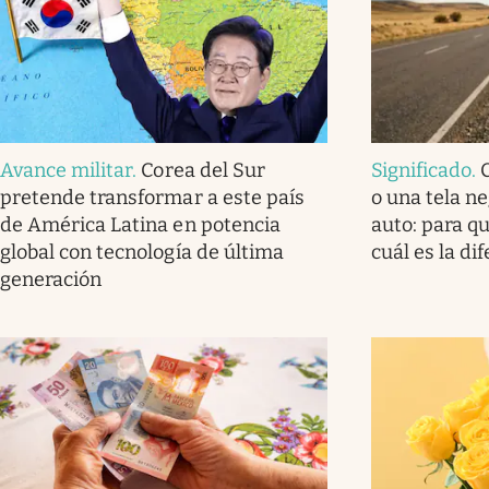
Avance militar
.
Corea del Sur
Significado
.
pretende transformar a este país
o una tela ne
de América Latina en potencia
auto: para q
global con tecnología de última
cuál es la di
generación