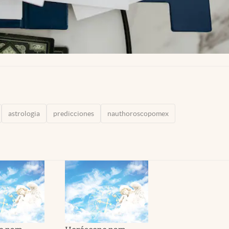
astrologia
predicciones
nauthoroscopomex