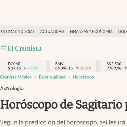
Últimas Noticias
ÚLTIMAS NOTICIAS
ACTUALIDAD
FINANZAS Y ECONOMÍA
DÓL
Actualidad
Finanzas y economía
Dólar y mercados
DÓLAR
BMV
S&P 500
Internacionales
$
17,15
0.13
%
66.396,15
-0.19
%
7709,96
Opinión
Cronista México
Espiritualidad
Horoscopo
Brand Strategy
Astrología
Pc y celular
Horóscopo de Sagitario 
Vida y estilo
Tv
Según la predicción del horóscopo, así les irá 