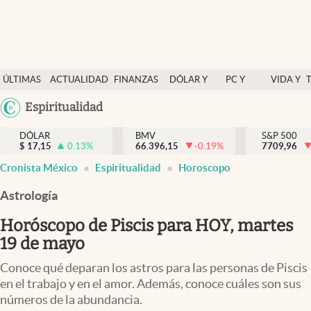
Últimas Noticias
ÚLTIMAS
ACTUALIDAD
FINANZAS
DÓLAR Y
PC Y
VIDA Y
Actualidad
NOTICIAS
Y
MERCADOS
CELULAR
ESTILO
Argentina
Espiritualidad
Finanzas y economía
ECONOMÍA
España
Dólar y mercados
DÓLAR
BMV
S&P 500
$
17,15
0.13
%
66.396,15
-0.19
%
México
7709,96
Internacionales
Cronista México
Espiritualidad
Horoscopo
USA
Opinión
Colombia
Astrología
Uruguay
Brand Strategy
Horóscopo de Piscis para HOY, martes
Pc y celular
19 de mayo
Vida y estilo
Conoce qué deparan los astros para las personas de Piscis
en el trabajo y en el amor. Además, conoce cuáles son sus
Tv
números de la abundancia.