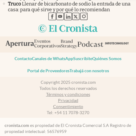
Truco
Llenar de bicarbonato de sodio la entrada de una
casa: para qué sirve y por qué lo recomiendan
abre en nueva pestaña
abre en nueva pestaña
abre en nueva pestaña
abre en nueva pestaña
abre en nueva pestaña
Contacto
Canales de WhatsApp
Suscribite
Quiénes Somos
Portal de Proveedores
Trabajá con nosotros
Copyright 2025 cronista.com
Todos los derechos reservados
Términos y condiciones
Privacidad
Consentimiento
Tel:
+54 11 7078-3270
cronista.com
es propiedad de El Cronista Comercial S.A Registro de
propiedad intelectual: 56576959