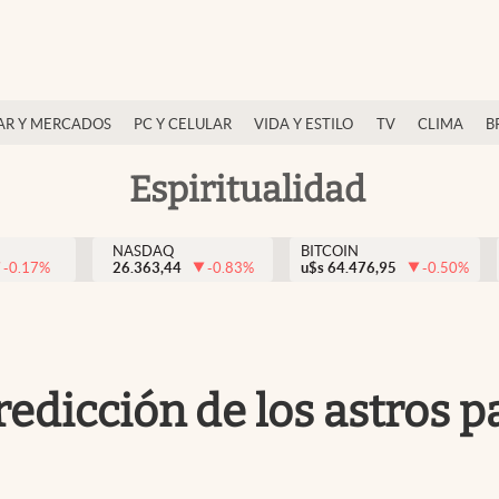
AR Y MERCADOS
PC Y CELULAR
VIDA Y ESTILO
TV
CLIMA
B
Espiritualidad
NASDAQ
BITCOIN
-0.17
%
26.363,44
-0.83
%
u$s
64.476,95
-0.50
%
redicción de los astros p