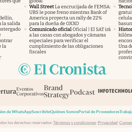
ctores que
global
nacio
Wall Street
La encrucijada de FEMSA:
Tecno
UBS le pone freno mientras Bank of
gratui
ellín,
America proyecta un rally de 22%
celula
 la salida
para la dueña de OXXO
basura
ostergado
Comunicado oficial
Oficial | El SAT irá
Histor
e
a las casas con abogados y cámaras
kilóme
ontrar
especiales para verificar el
encont
 la
cumplimiento de las obligaciones
Una d
s
fiscales
profes
r
convir
les de WhatsApp
Suscribite
Quiénes Somos
Portal de Proveedores
Trabaj
dos los derechos reservados
Términos y condiciones
Privacidad
Consen