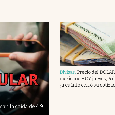
Divisas
.
Precio del DÓLAR
mexicano HOY jueves, 6 d
¿a cuánto cerró su cotiza
an la caída de 4.9