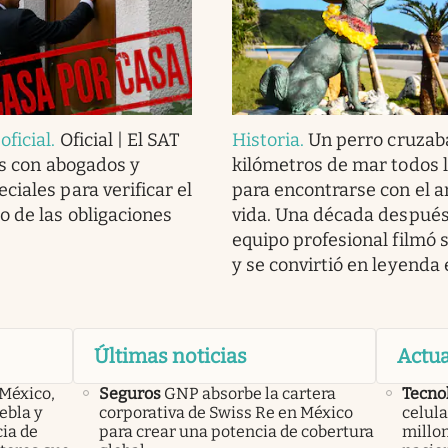
ficial
.
Oficial | El SAT
Historia
.
Un perro cruzab
as con abogados y
kilómetros de mar todos l
ciales para verificar el
para encontrarse con el 
 de las obligaciones
vida. Una década después
equipo profesional filmó s
y se convirtió en leyenda
Últimas noticias
Actua
 México,
Seguros
GNP absorbe la cartera
Tecno
ebla y
corporativa de Swiss Re en México
celula
cia de
para crear una potencia de cobertura
millon