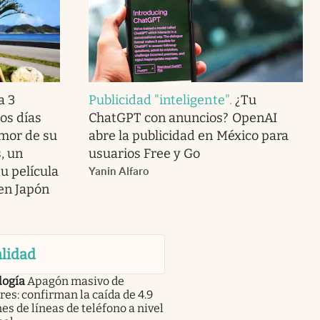
a 3
Publicidad "inteligente"
.
¿Tu
os días
ChatGPT con anuncios? OpenAI
amor de su
abre la publicidad en México para
, un
usuarios Free y Go
u película
Yanin Alfaro
 en Japón
lidad
logía
Apagón masivo de
res: confirman la caída de 4.9
es de líneas de teléfono a nivel