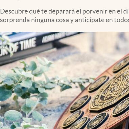
Clima
Descubre qué te deparará el porvenir en el d
Espiritualidad
sorprenda ninguna cosa y anticípate en todos
Mediakit
abre en nueva pestaña