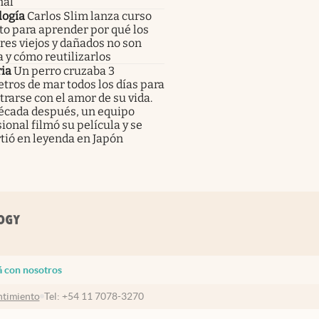
nal
logía
Carlos Slim lanza curso
to para aprender por qué los
res viejos y dañados no son
 y cómo reutilizarlos
ia
Un perro cruzaba 3
tros de mar todos los días para
rarse con el amor de su vida.
écada después, un equipo
ional filmó su película y se
tió en leyenda en Japón
á con nosotros
timiento
Tel:
+54 11 7078-3270