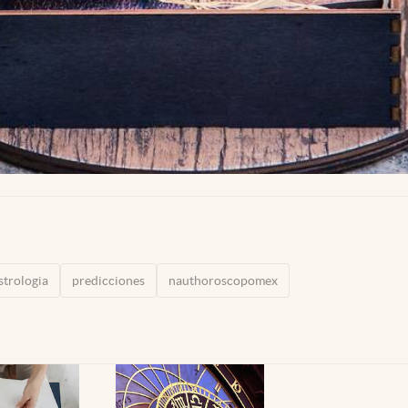
strologia
predicciones
nauthoroscopomex