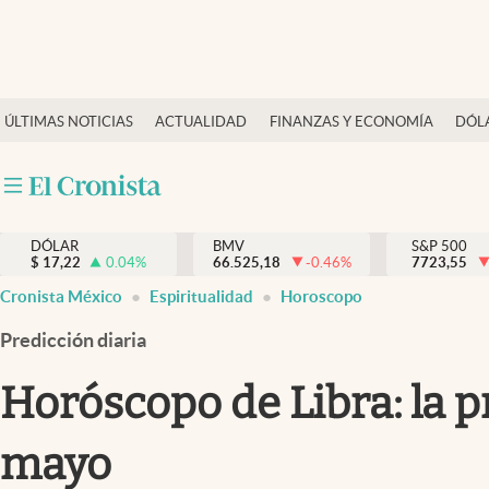
Últimas Noticias
ÚLTIMAS NOTICIAS
ACTUALIDAD
FINANZAS Y ECONOMÍA
DÓL
Actualidad
Finanzas y economía
Dólar y mercados
DÓLAR
BMV
S&P 500
Internacionales
$
17,22
0.04
%
66.525,18
-0.46
%
7723,55
Opinión
Cronista México
Espiritualidad
Horoscopo
Brand Strategy
Predicción diaria
Pc y celular
Horóscopo de Libra: la p
Vida y estilo
mayo
Tv