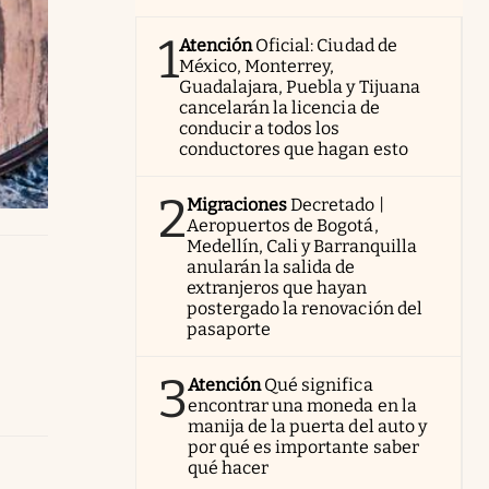
1
Atención
Oficial: Ciudad de
México, Monterrey,
Guadalajara, Puebla y Tijuana
cancelarán la licencia de
conducir a todos los
conductores que hagan esto
2
Migraciones
Decretado |
Aeropuertos de Bogotá,
Medellín, Cali y Barranquilla
anularán la salida de
extranjeros que hayan
postergado la renovación del
pasaporte
3
Atención
Qué significa
encontrar una moneda en la
manija de la puerta del auto y
por qué es importante saber
qué hacer