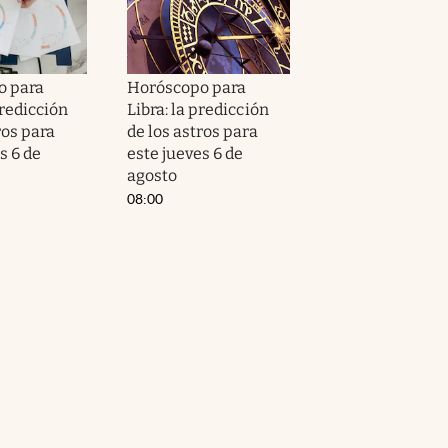
o para
Horóscopo para
predicción
Libra: la predicción
ros para
de los astros para
s 6 de
este jueves 6 de
agosto
08:00