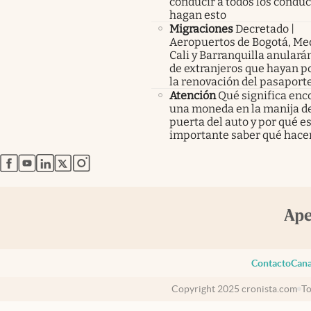
conducir a todos los condu
hagan esto
Migraciones
Decretado |
Aeropuertos de Bogotá, Med
Cali y Barranquilla anularán
de extranjeros que hayan p
la renovación del pasaport
Atención
Qué significa enc
una moneda en la manija de
puerta del auto y por qué e
importante saber qué hace
abre en nueva pestaña
abre en nueva pestaña
abre en nueva pestaña
abre en nueva pestaña
abre en nueva pestaña
Contacto
Cana
Copyright 2025 cronista.com
To