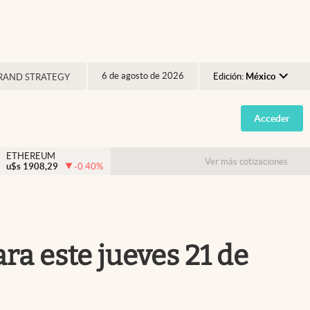
6 de agosto de 2026
Edición:
México
RAND STRATEGY
Argentina
Acceder
España
México
ETHEREUM
Ver más cotizaciones
u$s
1908,29
-0.40
%
USA
Colombia
Uruguay
ara este jueves 21 de