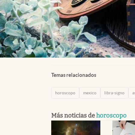
Temas relacionados
horoscopo
mexico
libra-signo
a
Más noticias de
horoscopo