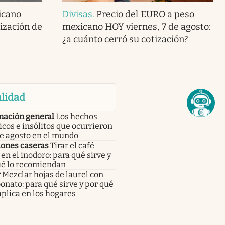
icano
Divisas
.
Precio del EURO a peso
tización de
mexicano HOY viernes, 7 de agosto:
¿a cuánto cerró su cotización?
lidad
mación general
Los hechos
icos e insólitos que ocurrieron
de agosto en el mundo
iones caseras
Tirar el café
en el inodoro: para qué sirve y
ué lo recomiendan
r
Mezclar hojas de laurel con
onato: para qué sirve y por qué
aplica en los hogares