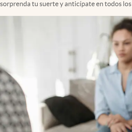
sorprenda tu suerte y anticípate en todos lo
Clima
Espiritualidad
Mediakit
abre en nueva pestaña