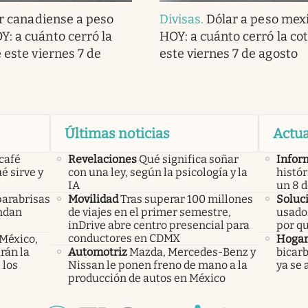
r canadiense a peso
Divisas
.
Dólar a peso mex
: a cuánto cerró la
HOY: a cuánto cerró la co
 este viernes 7 de
este viernes 7 de agosto
Últimas noticias
Actua
 café
Revelaciones
Qué significa soñar
Infor
é sirve y
con una ley, según la psicología y la
histór
IA
un 8 
parabrisas
Movilidad
Tras superar 100 millones
Soluc
endan
de viajes en el primer semestre,
usado 
inDrive abre centro presencial para
por q
conductores en CDMX
 México,
Hoga
rán la
Automotriz
Mazda, Mercedes-Benz y
bicarb
 los
Nissan le ponen freno de mano a la
ya se 
producción de autos en México