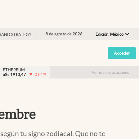
8 de agosto de 2026
Edición:
México
RAND STRATEGY
Argentina
Acceder
España
México
ETHEREUM
Ver más cotizaciones
u$s
1913,47
-0.01
%
USA
Colombia
Uruguay
iembre
según tu signo zodiacal. Que no te