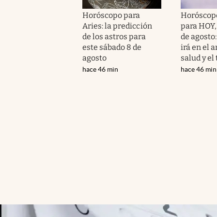
Horóscopo para
Horóscopo
Aries: la predicción
para HOY,
de los astros para
de agosto
este sábado 8 de
irá en el 
agosto
salud y el
hace 46 min
hace 46 min