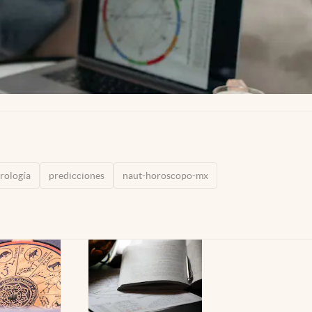
rología
predicciones
naut-horoscopo-mx