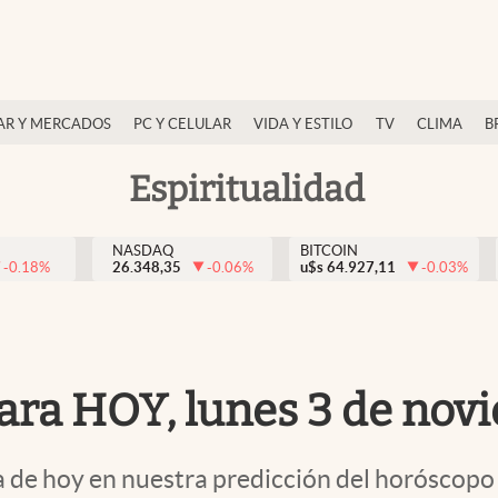
AR Y MERCADOS
PC Y CELULAR
VIDA Y ESTILO
TV
CLIMA
B
Espiritualidad
NASDAQ
BITCOIN
-0.18
%
26.348,35
-0.06
%
u$s
64.927,11
-0.03
%
ara HOY, lunes 3 de nov
 de hoy en nuestra predicción del horóscopo 