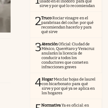
usado en el inodoro: para qué
sirve y por qué lo recomiendan
2
Truco
Rociar vinagre en el
parabrisas del coche: por qué
recomiendan hacerlo y para
qué sirve
3
Atención
Oficial: Ciudad de
México, Querétaro y Veracruz
anularán la licencia de
conducir a todos los
conductores que cometen
infracciones graves
4
Hogar
Mezclar hojas de laurel
con bicarbonato: para qué
sirve y por qué ya se aplica en
los hogares
Normativa
Ya es oficial: en