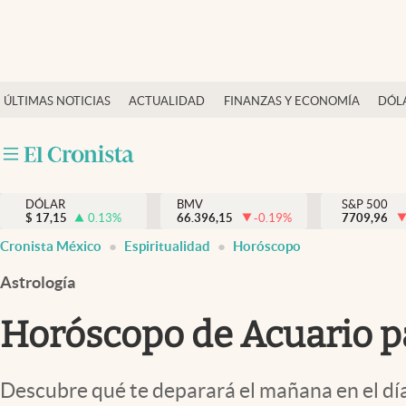
Últimas Noticias
ÚLTIMAS NOTICIAS
ACTUALIDAD
FINANZAS Y ECONOMÍA
DÓL
Actualidad
Finanzas y economía
Dólar y mercados
DÓLAR
BMV
S&P 500
Internacionales
$
17,15
0.13
%
66.396,15
-0.19
%
7709,96
Opinión
Cronista México
Espiritualidad
Horóscopo
Brand Strategy
Astrología
Pc y celular
Horóscopo de Acuario p
Vida y estilo
Tv
Descubre qué te deparará el mañana en el día