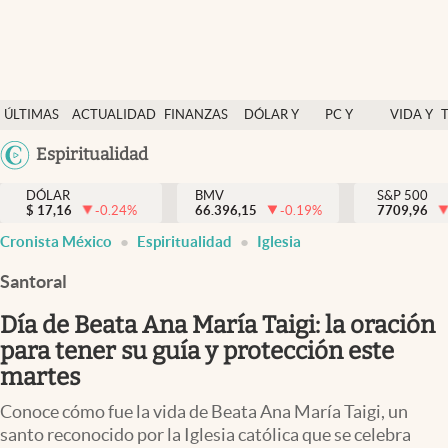
Últimas Noticias
ÚLTIMAS
ACTUALIDAD
FINANZAS
DÓLAR Y
PC Y
VIDA Y
Actualidad
NOTICIAS
Y
MERCADOS
CELULAR
ESTILO
Argentina
Espiritualidad
Finanzas y economía
ECONOMÍA
España
Dólar y mercados
DÓLAR
BMV
S&P 500
$
17,16
-0.24
%
66.396,15
-0.19
%
México
7709,96
Internacionales
Cronista México
Espiritualidad
Iglesia
USA
Opinión
Colombia
Santoral
Uruguay
Brand Strategy
Día de Beata Ana María Taigi: la oración
Pc y celular
para tener su guía y protección este
martes
Vida y estilo
Conoce cómo fue la vida de Beata Ana María Taigi, un
Tv
santo reconocido por la Iglesia católica que se celebra