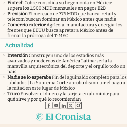
Fintech
Cobre consolida su hegemonía en México:
supera los 1,500 MDD mensuales en pagos B2B
Previsión
El mercado de 776 MDD que banca, retail y
telecom buscan dominar en México antes que nadie
Comercio exterior
Agrícola, manufactura y energía: los
frentes que EEUU busca apretar a México antes de
firmar la prórroga del T-MEC
Actualidad
Inversión
Construyen uno de los estadios más
avanzados y modernos de América Latina: sería la
maravilla arquitectónica del deporte y el orgullo todo un
país
Nadie se lo esperaba
Fin del aguinaldo completo para los
jubilados | La Suprema Corte aprobó disminuir el pago a
la mitad en este lugar de México
Truco
Envolver el dinero y la tarjeta en aluminio: para
qué sirve y por qué lo recomiendan
abre en nueva pestaña
abre en nueva pestaña
abre en nueva pestaña
abre en nueva pestaña
abre en nueva pestaña