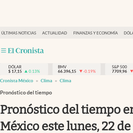
Últimas Noticias
ÚLTIMAS NOTICIAS
ACTUALIDAD
FINANZAS Y ECONOMÍA
DÓL
Actualidad
Finanzas y economía
Dólar y mercados
DÓLAR
BMV
S&P 500
Internacionales
$
17,15
0.13
%
66.396,15
-0.19
%
7709,96
Opinión
Cronista México
Clima
Clima
Brand Strategy
Pronóstico del tiempo
Pc y celular
Pronóstico del tiempo e
Vida y estilo
México este lunes, 22 de
Tv