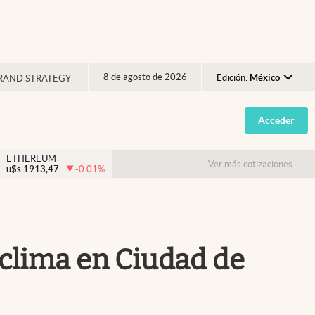
8 de agosto de 2026
Edición:
México
RAND STRATEGY
Argentina
Acceder
España
México
ETHEREUM
Ver más cotizaciones
u$s
1913,47
-0.01
%
USA
Colombia
Uruguay
 clima en Ciudad de