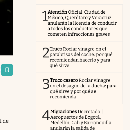
1
Atención
Oficial: Ciudad de
México, Querétaro y Veracruz
anularán la licencia de conducir
a todos los conductores que
cometen infracciones graves
2
Truco
Rociar vinagre en el
parabrisas del coche: por qué
recomiendan hacerlo y para
qué sirve
estaña
3
Truco casero
Rociar vinagre
en el desagüe de la ducha: para
qué sirve y por qué se
recomienda
4
Migraciones
Decretado |
Aeropuertos de Bogotá,
l de
Medellín, Cali y Barranquilla
anularán la salida de