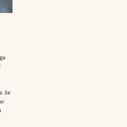
nga
r
s. Se
mo
a