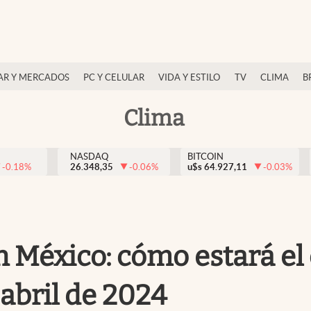
AR Y MERCADOS
PC Y CELULAR
VIDA Y ESTILO
TV
CLIMA
B
Clima
NASDAQ
BITCOIN
-0.18
%
26.348,35
-0.06
%
u$s
64.927,11
-0.03
%
n México: cómo estará el
 abril de 2024