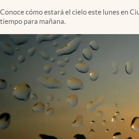
Clima
Conoce cómo estará el cielo este lunes en C
Espiritualidad
tiempo para mañana.
Mediakit
abre en nueva pestaña