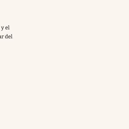
y el
ar del