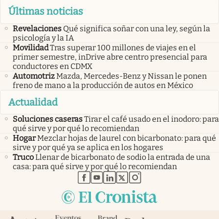
Últimas noticias
Revelaciones
Qué significa soñar con una ley, según la
psicología y la IA
Movilidad
Tras superar 100 millones de viajes en el
primer semestre, inDrive abre centro presencial para
conductores en CDMX
Automotriz
Mazda, Mercedes-Benz y Nissan le ponen
freno de mano a la producción de autos en México
Actualidad
Soluciones caseras
Tirar el café usado en el inodoro: para
qué sirve y por qué lo recomiendan
Hogar
Mezclar hojas de laurel con bicarbonato: para qué
sirve y por qué ya se aplica en los hogares
Truco
Llenar de bicarbonato de sodio la entrada de una
casa: para qué sirve y por qué lo recomiendan
abre en nueva pestaña
abre en nueva pestaña
abre en nueva pestaña
abre en nueva pestaña
abre en nueva pestaña