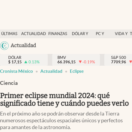
Últimas Noticias
ÚLTIMAS
ACTUALIDAD
FINANZAS
DÓLAR Y
PC Y
VIDA Y
Actualidad
NOTICIAS
Y
MERCADOS
CELULAR
ESTILO
Argentina
Actualidad
Finanzas y economía
ECONOMÍA
España
Dólar y mercados
DÓLAR
BMV
S&P 500
$
17,15
0.13
%
66.396,15
-0.19
%
México
7709,96
Internacionales
Cronista México
Actualidad
Eclipse
USA
Opinión
Colombia
Ciencia
Uruguay
Brand Strategy
Primer eclipse mundial 2024: qué
Pc y celular
significado tiene y cuándo puedes verlo
Vida y estilo
En el próximo año se podrán observar desde la Tierra
numerosos espectáculos espaciales únicos y perfectos
Tv
para amantes de la astronomía.