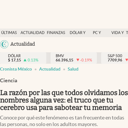
Últimas Noticias
ÚLTIMAS
ACTUALIDAD
FINANZAS
DÓLAR Y
PC Y
VIDA Y
Actualidad
NOTICIAS
Y
MERCADOS
CELULAR
ESTILO
Argentina
Actualidad
Finanzas y economía
ECONOMÍA
España
Dólar y mercados
DÓLAR
BMV
S&P 500
$
17,15
0.13
%
66.396,15
-0.19
%
México
7709,96
Internacionales
Cronista México
Actualidad
Salud
USA
Opinión
Colombia
Ciencia
Uruguay
Brand Strategy
La razón por las que todos olvidamos los
Pc y celular
nombres alguna vez: el truco que tu
cerebro usa para sabotear tu memoria
Vida y estilo
Conoce por qué este fenómeno es tan frecuente en todas
Tv
las personas, no solo en los adultos mayores.