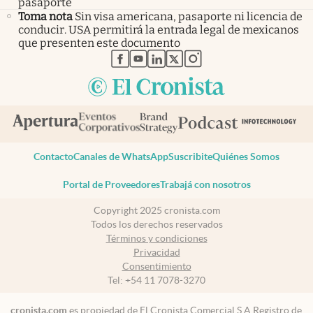
pasaporte
Toma nota
Sin visa americana, pasaporte ni licencia de
conducir. USA permitirá la entrada legal de mexicanos
que presenten este documento
abre en nueva pestaña
abre en nueva pestaña
abre en nueva pestaña
abre en nueva pestaña
abre en nueva pestaña
Contacto
Canales de WhatsApp
Suscribite
Quiénes Somos
Portal de Proveedores
Trabajá con nosotros
Copyright 2025 cronista.com
Todos los derechos reservados
Términos y condiciones
Privacidad
Consentimiento
Tel:
+54 11 7078-3270
cronista.com
es propiedad de El Cronista Comercial S.A Registro de