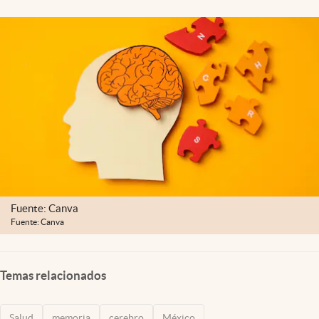
Clima
Espiritualidad
Mediakit
abre en nueva pestaña
México
Fuente: Canva
Fuente: Canva
Temas relacionados
Salud
memoria
cerebro
México