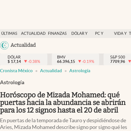
Últimas Noticias
ÚLTIMAS
ACTUALIDAD
FINANZAS
DÓLAR Y
PC Y
VIDA Y
Actualidad
NOTICIAS
Y
MERCADOS
CELULAR
ESTILO
Argentina
Actualidad
Finanzas y economía
ECONOMÍA
España
Dólar y mercados
DÓLAR
BMV
S&P 500
$
17,14
-0.38
%
66.396,15
-0.19
%
México
7709,96
Internacionales
Cronista México
Actualidad
Astrología
USA
Opinión
Colombia
Astrología
Uruguay
Brand Strategy
Horóscopo de Mizada Mohamed: qué
Pc y celular
puertas hacia la abundancia se abrirán
para los 12 signos hasta el 20 de abril
Vida y estilo
En puertas de la temporada de Tauro y despidiéndose de
Tv
Aries, Mizada Mohamed describe signo por signo qué les