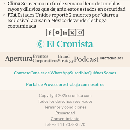
Clima
Se avecina un fin de semana lleno de tinieblas,
rayos y diluvios que dejarán estos estados en oscuridad
FDA
Estados Unidos reportó 2 muertes por “diarrea
explosiva”: acusan a México de vender lechuga
contaminada
abre en nueva pestaña
abre en nueva pestaña
abre en nueva pestaña
abre en nueva pestaña
abre en nueva pestaña
Contacto
Canales de WhatsApp
Suscribite
Quiénes Somos
Portal de Proveedores
Trabajá con nosotros
Copyright 2025 cronista.com
Todos los derechos reservados
Términos y condiciones
Privacidad
Consentimiento
Tel:
+54 11 7078-3270