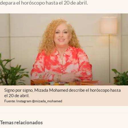
depara el horóscopo hasta el 20 de abril.
Clima
Espiritualidad
Mediakit
abre en nueva pestaña
México
Signo por signo, Mizada Mohamed describe el horóscopo hasta
el 20 de abril.
Fuente: Instagram @mizada_mohamed
Temas relacionados