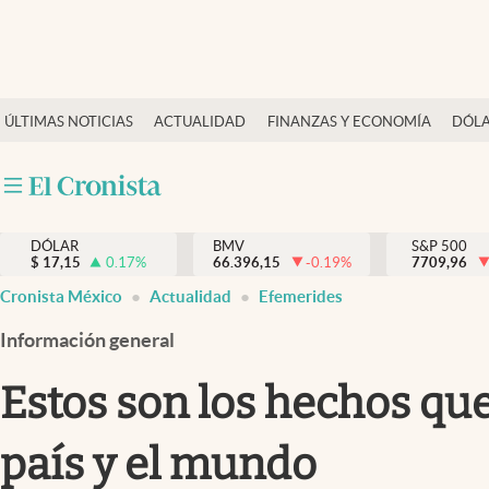
Últimas Noticias
ÚLTIMAS NOTICIAS
ACTUALIDAD
FINANZAS Y ECONOMÍA
DÓLA
Actualidad
Finanzas y economía
Dólar y mercados
DÓLAR
BMV
S&P 500
Internacionales
$
17,15
0.17
%
66.396,15
-0.19
%
7709,96
Opinión
Cronista México
Actualidad
Efemerides
Brand Strategy
Información general
Pc y celular
Estos son los hechos que
Vida y estilo
país y el mundo
Tv