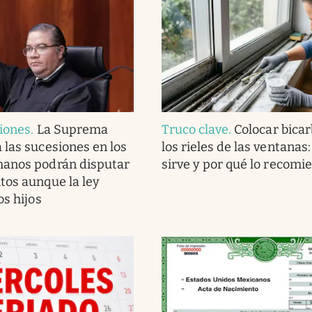
iones
.
La Suprema
Truco clave
.
Colocar bica
 las sucesiones en los
los rieles de las ventanas
manos podrán disputar
sirve y por qué lo recomi
tos aunque la ley
os hijos