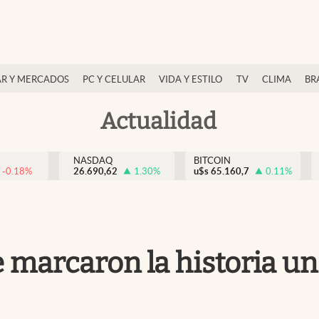
R Y MERCADOS
PC Y CELULAR
VIDA Y ESTILO
TV
CLIMA
BR
Actualidad
NASDAQ
BITCOIN
-0.18
%
26.690,62
1.30
%
u$s
65.160,7
0.11
%
 marcaron la historia un