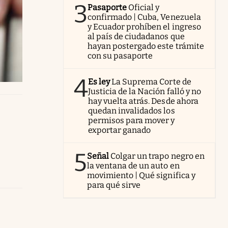
3
Pasaporte
Oficial y
confirmado | Cuba, Venezuela
y Ecuador prohíben el ingreso
al país de ciudadanos que
hayan postergado este trámite
con su pasaporte
4
Es ley
La Suprema Corte de
Justicia de la Nación falló y no
hay vuelta atrás. Desde ahora
quedan invalidados los
permisos para mover y
exportar ganado
5
Señal
Colgar un trapo negro en
la ventana de un auto en
movimiento | Qué significa y
para qué sirve