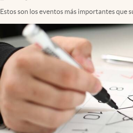
Clima
Estos son los eventos más importantes que s
Espiritualidad
Mediakit
abre en nueva pestaña