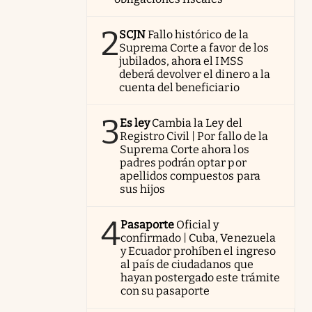
2
SCJN
Fallo histórico de la
Suprema Corte a favor de los
jubilados, ahora el IMSS
deberá devolver el dinero a la
cuenta del beneficiario
3
Es ley
Cambia la Ley del
Registro Civil | Por fallo de la
Suprema Corte ahora los
padres podrán optar por
apellidos compuestos para
sus hijos
4
Pasaporte
Oficial y
confirmado | Cuba, Venezuela
y Ecuador prohíben el ingreso
al país de ciudadanos que
hayan postergado este trámite
con su pasaporte