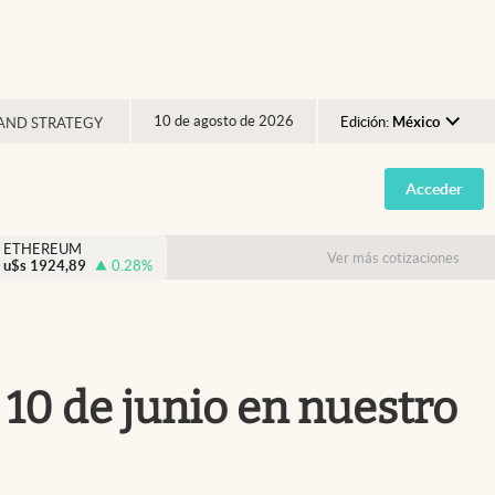
10 de agosto de 2026
Edición:
México
AND STRATEGY
Argentina
Acceder
España
México
ETHEREUM
Ver más cotizaciones
u$s
1924,89
0.28
%
USA
Colombia
Uruguay
 10 de junio en nuestro