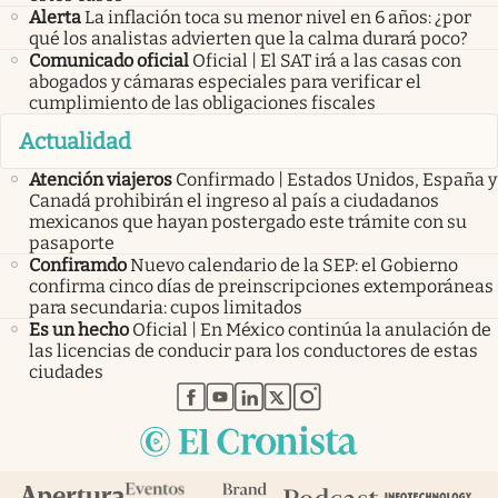
Alerta
La inflación toca su menor nivel en 6 años: ¿por
qué los analistas advierten que la calma durará poco?
Comunicado oficial
Oficial | El SAT irá a las casas con
abogados y cámaras especiales para verificar el
cumplimiento de las obligaciones fiscales
Actualidad
Atención viajeros
Confirmado | Estados Unidos, España y
Canadá prohibirán el ingreso al país a ciudadanos
mexicanos que hayan postergado este trámite con su
pasaporte
Confiramdo
Nuevo calendario de la SEP: el Gobierno
confirma cinco días de preinscripciones extemporáneas
para secundaria: cupos limitados
Es un hecho
Oficial | En México continúa la anulación de
las licencias de conducir para los conductores de estas
ciudades
abre en nueva pestaña
abre en nueva pestaña
abre en nueva pestaña
abre en nueva pestaña
abre en nueva pestaña