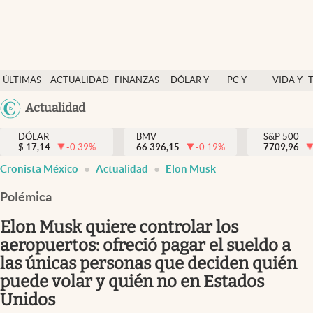
Últimas Noticias
ÚLTIMAS
ACTUALIDAD
FINANZAS
DÓLAR Y
PC Y
VIDA Y
Actualidad
NOTICIAS
Y
MERCADOS
CELULAR
ESTILO
Argentina
Actualidad
Finanzas y economía
ECONOMÍA
España
Dólar y mercados
DÓLAR
BMV
S&P 500
$
17,14
-0.39
%
66.396,15
-0.19
%
México
7709,96
Internacionales
Cronista México
Actualidad
Elon Musk
USA
Opinión
Colombia
Polémica
Uruguay
Brand Strategy
Elon Musk quiere controlar los
Pc y celular
aeropuertos: ofreció pagar el sueldo a
las únicas personas que deciden quién
Vida y estilo
puede volar y quién no en Estados
Tv
Unidos