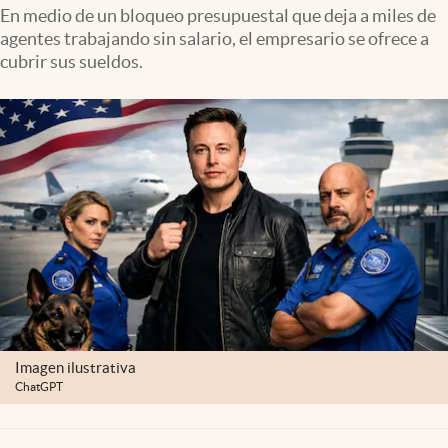
Clima
En medio de un bloqueo presupuestal que deja a miles de
agentes trabajando sin salario, el empresario se ofrece a
Espiritualidad
cubrir sus sueldos.
Mediakit
abre en nueva pestaña
México
Imagen ilustrativa
ChatGPT