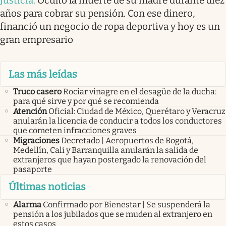
Justicia
.
Ocultó la muerte de su madre durante diez
años para cobrar su pensión. Con ese dinero,
financió un negocio de ropa deportiva y hoy es un
gran empresario
Las más leídas
Truco casero
Rociar vinagre en el desagüe de la ducha:
para qué sirve y por qué se recomienda
Atención
Oficial: Ciudad de México, Querétaro y Veracruz
anularán la licencia de conducir a todos los conductores
que cometen infracciones graves
Migraciones
Decretado | Aeropuertos de Bogotá,
Medellín, Cali y Barranquilla anularán la salida de
extranjeros que hayan postergado la renovación del
pasaporte
Últimas noticias
Alarma
Confirmado por Bienestar | Se suspenderá la
pensión a los jubilados que se muden al extranjero en
estos casos