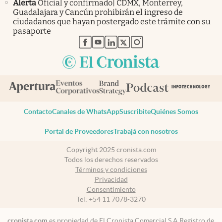
Alerta
Oficial y confirmado| CDMX, Monterrey,
Guadalajara y Cancún prohibirán el ingreso de
ciudadanos que hayan postergado este trámite con su
pasaporte
abre en nueva pestaña
abre en nueva pestaña
abre en nueva pestaña
abre en nueva pestaña
abre en nueva pestaña
Contacto
Canales de WhatsApp
Suscribite
Quiénes Somos
Portal de Proveedores
Trabajá con nosotros
Copyright 2025 cronista.com
Todos los derechos reservados
Términos y condiciones
Privacidad
Consentimiento
Tel:
+54 11 7078-3270
cronista.com
es propiedad de El Cronista Comercial S.A Registro de