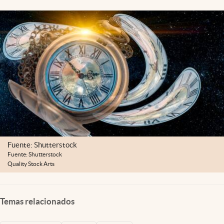
Clima
Espiritualidad
Mediakit
abre en nueva pestaña
México
Fuente: Shutterstock
Fuente: Shutterstock
Quality Stock Arts
Temas relacionados