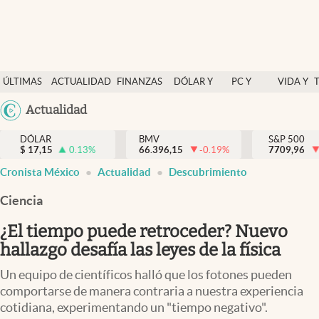
Últimas Noticias
ÚLTIMAS
ACTUALIDAD
FINANZAS
DÓLAR Y
PC Y
VIDA Y
Actualidad
NOTICIAS
Y
MERCADOS
CELULAR
ESTILO
Argentina
Actualidad
Finanzas y economía
ECONOMÍA
España
Dólar y mercados
DÓLAR
BMV
S&P 500
$
17,15
0.13
%
66.396,15
-0.19
%
México
7709,96
Internacionales
Cronista México
Actualidad
Descubrimiento
USA
Opinión
Colombia
Ciencia
Uruguay
Brand Strategy
¿El tiempo puede retroceder? Nuevo
Pc y celular
hallazgo desafía las leyes de la física
Vida y estilo
Un equipo de científicos halló que los fotones pueden
comportarse de manera contraria a nuestra experiencia
Tv
cotidiana, experimentando un "tiempo negativo".