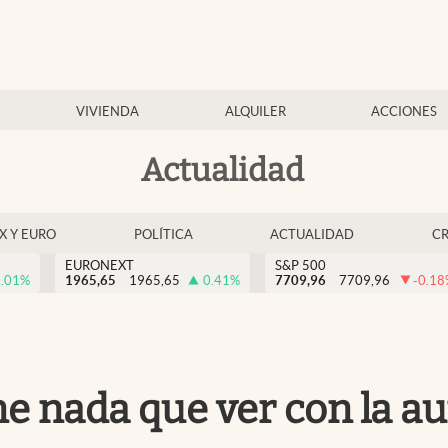
VIVIENDA
ALQUILER
ACCIONES
Actualidad
EX Y EURO
POLÍTICA
ACTUALIDAD
C
EURONEXT
S&P 500
.01
%
1965,65
1965,65
0.41
%
7709,96
7709,96
-0.18
ene nada que ver con la a