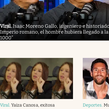
Viral
.
Isaac Moreno Gallo, ingeniero e historiador
Imperio romano, el hombre hubiera llegado a la
1000”
Viral
.
Yaiza Canosa, exitosa
Deportes
.
Mu