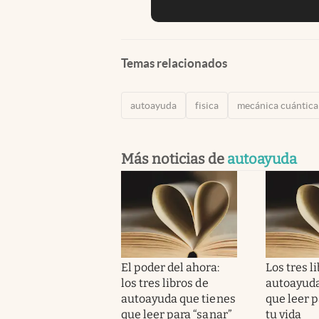
Temas relacionados
autoayuda
fisica
mecánica cuántica
Más noticias de
autoayuda
El poder del ahora:
Los tres l
los tres libros de
autoayuda
autoayuda que tienes
que leer p
que leer para “sanar”
tu vida