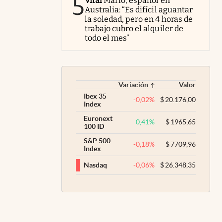
5
Viral
Mario, español en
Australia: “Es difícil aguantar
la soledad, pero en 4 horas de
trabajo cubro el alquiler de
todo el mes”
Variación
Valor
Ibex 35
-0,02
%
$
20.176,00
Index
Euronext
0,41
%
$
1965,65
100 ID
S&P 500
-0,18
%
$
7709,96
Index
-0,06
%
$
26.348,35
Nasdaq