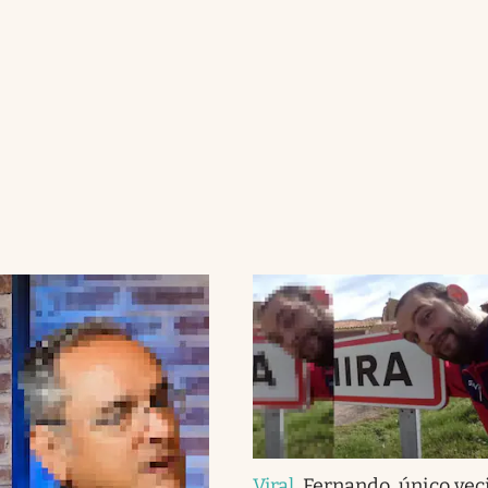
Viral
.
Fernando, único vec