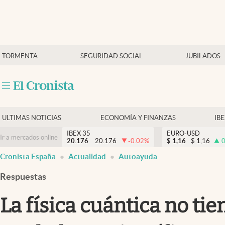
Últimas Noticias
TORMENTA
SEGURIDAD SOCIAL
JUBILADOS
Economía y finanzas
Política
Actualidad
Criptomonedas
ULTIMAS NOTICIAS
ECONOMÍA Y FINANZAS
IB
IBEX 35
EURO-USD
Ir a mercados online
20.176
20.176
-0.02
%
$
1,16
$
1,16
0
Cronista España
Actualidad
Autoayuda
Respuestas
La física cuántica no ti