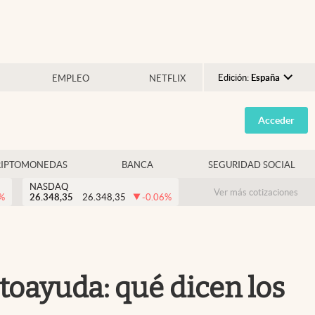
Edición:
España
EMPLEO
NETFLIX
Argentina
Acceder
España
México
RIPTOMONEDAS
BANCA
SEGURIDAD SOCIAL
USA
NASDAQ
Colombia
Ver más cotizaciones
%
26.348,35
26.348,35
-0.06
%
Uruguay
utoayuda: qué dicen los