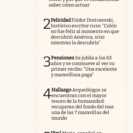
saber cómo actuar
2
Felicidad
Fiódor Dostoievski,
histórico escritor ruso: “Colón
no fue feliz al momento en que
descubrió América, sino
mientras la descubría”
3
Pensiones
Se jubila a los 63
años y se conmueve al ver su
primer recibo: “Una excelente
y maravillosa paga”
4
Hallazgo
Arqueólogos se
encuentran con el mayor
tesoro de la humanidad:
recuperan del fondo del mar
una de las 7 maravillas del
mundo